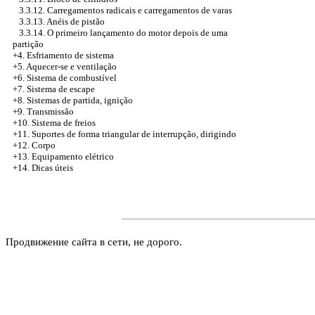
3.3.12. Carregamentos radicais e carregamentos de varas
3.3.13. Anéis de pistão
3.3.14. O primeiro lançamento do motor depois de uma
partição
+4.
Esfriamento de sistema
+5. Aquecer-se e ventilação
+6. Sistema de combustível
+7. Sistema de escape
+8. Sistemas de partida, ignição
+9. Transmissão
+10. Sistema de freios
+11. Suportes de forma triangular de interrupção, dirigindo
+12. Corpo
+13. Equipamento elétrico
+14. Dicas úteis
Продвижение сайта в сети, не дорого.