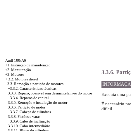
Audi 100/A6
+1. Instrução de manutenção
+2. Manutenção
3.3.6. Parti
+3. Motores
+
3.2. Motores diesel
-
3.3. Remoção e partição de motores
INFORMAÇÃ
+3.3.2. Características técnicas
3.3.3. Reparo, possível sem desmantelam-se do motor
Executa uma par
+3.3.4. Reparos de capital
3.3.5. Remoção e instalação do motor
É necessário pr
3.3.6. Partição de motor
difícil.
+3.3.7. Cabeça de cilindros
3.3.8. Pistões e varas
+3.3.9. Cabo de inclinação
3.3.10. Cabo intermediário
3.3.11. Bloco de cilindros