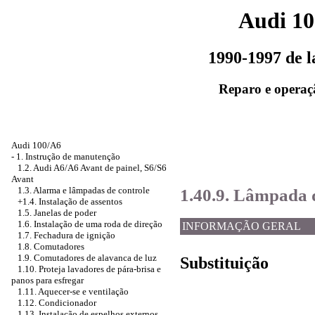
Audi 1
1990-1997 de 
Reparo e operaç
Audi 100/A6
-
1. Instrução de manutenção
1.2. Audi A6/A6 Avant de painel, S6/S6
Avant
1.40.9. Lâmpada d
1.3. Alarma e lâmpadas de controle
+1.4. Instalação de assentos
1.5. Janelas de poder
1.6. Instalação de uma roda de direção
INFORMAÇÃO GERAL
1.7. Fechadura de ignição
1.8. Comutadores
1.9. Comutadores de alavanca de luz
Substituição
1.10. Proteja lavadores de pára-brisa e
panos para esfregar
1.11. Aquecer-se e ventilação
1.12. Condicionador
1.13. Instalação de espelhos externos