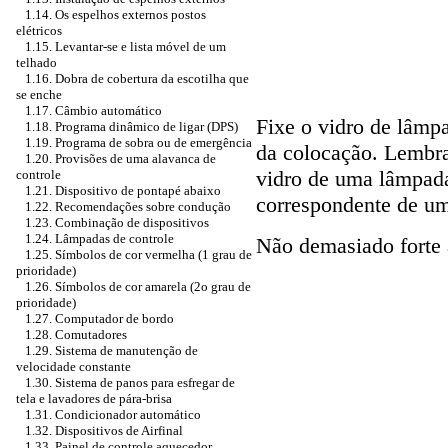
1.14. Os espelhos externos postos
elétricos
1.15. Levantar-se e lista móvel de um
telhado
1.16. Dobra de cobertura da escotilha que
se enche
1.17. Câmbio automático
Fixe o vidro de lâmpa
1.18. Programa dinâmico de ligar (DPS)
1.19. Programa de sobra ou de emergência
da colocação. Lembr
1.20. Provisões de uma alavanca de
vidro de uma lâmpada
controle
1.21. Dispositivo de pontapé abaixo
correspondente de um
1.22. Recomendações sobre condução
1.23. Combinação de dispositivos
1.24. Lâmpadas de controle
Não demasiado forte 
1.25. Símbolos de cor vermelha (1 grau de
prioridade)
1.26. Símbolos de cor amarela (2o grau de
prioridade)
1.27. Computador de bordo
1.28. Comutadores
1.29. Sistema de manutenção de
velocidade constante
1.30. Sistema de panos para esfregar de
tela e lavadores de pára-brisa
1.31. Condicionador automático
1.32. Dispositivos de Airfinal
1.33. Painel de controle aquecedor