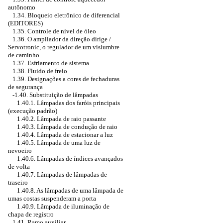
autônomo
1.34. Bloqueio eletrônico de diferencial
(EDITORES)
1.35. Controle de nível de óleo
1.36. O ampliador da direção dirige /
Servotronic, o regulador de um vislumbre
de caminho
1.37. Esfriamento de sistema
1.38. Fluido de freio
1.39. Designações a cores de fechaduras
de segurança
-1.40. Substituição de lâmpadas
1.40.1. Lâmpadas dos faróis principais
(execução padrão)
1.40.2. Lâmpada de raio passante
1.40.3. Lâmpada de condução de raio
1.40.4. Lâmpada de estacionar a luz
1.40.5. Lâmpada de uma luz de
nevoeiro
1.40.6. Lâmpadas de índices avançados
de volta
1.40.7. Lâmpadas de lâmpadas de
traseiro
1.40.8. As lâmpadas de uma lâmpada de
umas costas suspenderam a porta
1.40.9. Lâmpada de iluminação de
chapa de registro
1.41. Ramo auxiliar