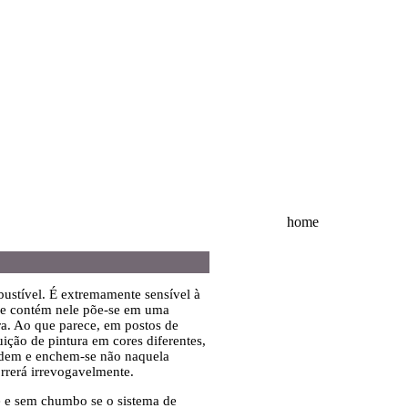
home
bustível. É extremamente sensível à
 se contém nele põe-se em uma
ara. Ao que parece, em postos de
ição de pintura em cores diferentes,
ndem e enchem-se não naquela
orrerá irrevogavelmente.
se e sem chumbo se o sistema de