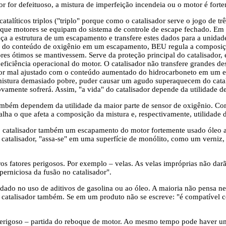
or for defeituoso, a mistura de imperfeição incendeia ou o motor é fort
atalíticos triplos ("triplo" porque como o catalisador serve o jogo de tr
 que motores se equipam do sistema de controle de escape fechado. Em f
aça a estrutura de um escapamento e transfere estes dados para a unidad
 do conteúdo de oxigênio em um escapamento, BEU regula a composição
ores ótimos se mantivessem. Serve da proteção principal do catalisador
 eficiência operacional do motor. O catalisador não transfere grandes d
tor mal ajustado com o conteúdo aumentado do hidrocarboneto em um 
 mistura demasiado pobre, puder causar um agudo superaquecem do catal
ovamente sofrerá. Assim, "a vida" do catalisador depende da utilidade d
ambém dependem da utilidade da maior parte de sensor de oxigênio. Com
lha o que afeta a composição da mistura e, respectivamente, utilidade d
o catalisador também um escapamento do motor fortemente usado óleo
catalisador, "assa-se" em uma superfície de monólito, como um verniz, 
s fatores perigosos. Por exemplo – velas. As velas impróprias não da
perniciosa da fusão no catalisador".
dado no uso de aditivos de gasolina ou ao óleo. A maioria não pensa nel
catalisador também. Se em um produto não se escreve: "é compatível co
rigoso – partida do reboque de motor. Ao mesmo tempo pode haver um 