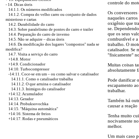
controle do mot
-
14. Dicas úteis
14.1.1. Os números modificados
Os conversores c
14.1.2. Compra do velho carro ou conjunto de dados
naqueles carros
misterioso e cartas
oxigênio que tr
14.2. Durabilidade do carro
se. Dependendo
14.3. Sobre paralelismo de pontes do carro e trailer
que os seus val
14.4. Preparação do carro de inverno
combustível e a
14.5. Não se adquire – dicas úteis
14.6. Da modificação dos lugares "compostos" nada se
trabalho. O mo
modifica?
catalisador. Se
14.7. Visita a serviço do carro
"fisicamente" n
+14.8. Motor
+14.9. Condicionador
Muitas coisas t
14:10. Turbocompressor
absolutamente fa
-14:11. Coce-se em um – ou como salvar o catalisador
14.11.1. Como o catalisador trabalha
Pode danificar 
14.11.2. O que arruina o catalisador
escapamento ao 
14.11.3. Inimigos do catalisador
trabalhar.
+14:12. Acumulador
14:13. Gerador
Também há outro
14:14. Probuksovochka
causar a reação 
14:15. "Máquina automática"
+14:16. Sistema de freios
Tenha muito cui
+14:17. Rodas e pneumáticos
nocivamente no 
melhor.
Um mais caso pe