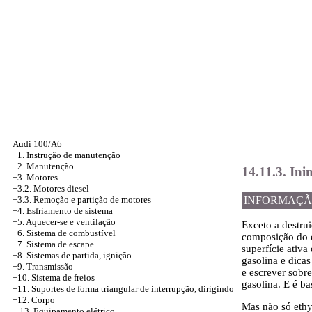
Audi 100/A6
+1. Instrução de manutenção
+2. Manutenção
14.11.3. Ini
+3. Motores
+3.2. Motores diesel
+3.3. Remoção e partição de motores
INFORMAÇÃ
+4.
Esfriamento de sistema
+5. Aquecer-se e ventilação
Exceto a destru
+6. Sistema de combustível
composição do c
+7. Sistema de escape
superfície ativa
+8. Sistemas de partida, ignição
gasolina e dica
+9. Transmissão
e escrever sobr
+10. Sistema de freios
gasolina. E é b
+11. Suportes de forma triangular de interrupção, dirigindo
+12. Corpo
Mas não só ethy
+
13. Equipamento elétrico