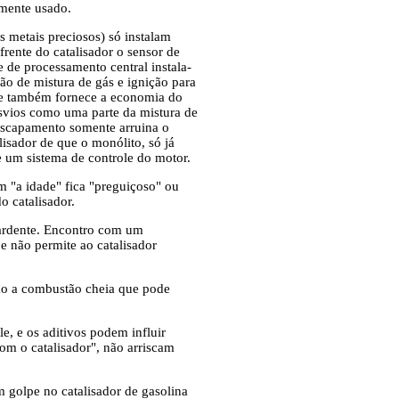
emente usado.
ês metais preciosos) só instalam
rente do catalisador o sensor de
e de processamento central instala-
 de mistura de gás e ignição para
, e também fornece a economia do
esvios como uma parte da mistura de
escapamento somente arruina o
isador de que o monólito, só já
e um sistema de controle do motor.
 "a idade" fica "preguiçoso" ou
o catalisador.
 ardente. Encontro com um
e não permite ao catalisador
rão a combustão cheia que pode
e, e os aditivos podem influir
m o catalisador", não arriscam
golpe no catalisador de gasolina