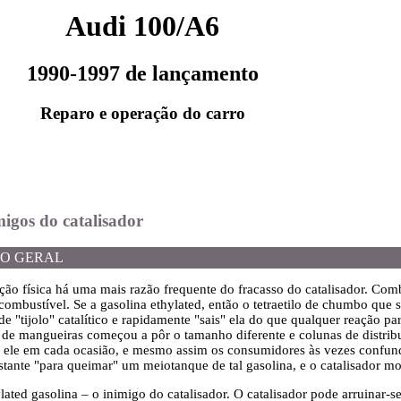
Audi 100/A6
1990-1997 de lançamento
Reparo e operação do carro
migos do catalisador
O GERAL
ição física há uma mais razão frequente do fracasso do catalisador. Com
ombustível. Se a gasolina ethylated, então o tetraetilo de chumbo que
 de "tijolo" catalítico e rapidamente "sais" ela do que qualquer reação p
s de mangueiras começou a pôr o tamanho diferente e colunas de distribu
e ele em cada ocasião, e mesmo assim os consumidores às vezes confu
astante "para queimar" um meiotanque de tal gasolina, e o catalisador m
lated gasolina – o inimigo do catalisador. O catalisador pode arruinar-