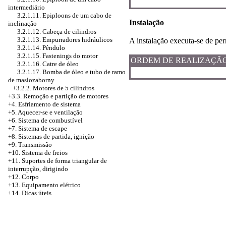
intermediário
3.2.1.11. Epiploons de um cabo de
Instalação
inclinação
3.2.1.12. Cabeça de cilindros
3.2.1.13. Empurradores hidráulicos
A instalação executa-se de per
3.2.1.14. Pêndulo
3.2.1.15. Fastenings do motor
ORDEM DE REALIZAÇÃ
3.2.1.16. Catre de óleo
3.2.1.17. Bomba de óleo e tubo de ramo
de maslozaborny
+3.2.2. Motores de 5 cilindros
+3.3. Remoção e partição de motores
+4.
Esfriamento de sistema
+5. Aquecer-se e ventilação
+6. Sistema de combustível
+7. Sistema de escape
+8. Sistemas de partida, ignição
+9. Transmissão
+10. Sistema de freios
+11. Suportes de forma triangular de
interrupção, dirigindo
+12. Corpo
+13. Equipamento elétrico
+14. Dicas úteis