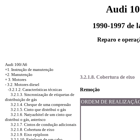
Audi 1
1990-1997 de 
Reparo e operaç
Audi 100/A6
+1. Instrução de manutenção
+2. Manutenção
3.2.1.8. Cobertura de eixo
+
3. Motores
-
3.2. Motores diesel
Remoção
-3.2.1.2. Características técnicas
3.2.1.3. Sincronização de etiquetas de
distribuição de gás
ORDEM DE REALIZAÇÃ
3.2.1.4. Cheque de uma compressão
3.2.1.5. Cinto que distribui o gás
3.2.1.6. Natyazhitel de um cinto que
distribui o gás, asterisco
3.2.1.7. Cintos de condução adicionais
3.2.1.8. Cobertura de eixo
3.2.1.9. Eixo epiploon
3.2.1.10. Epiploon de um cabo