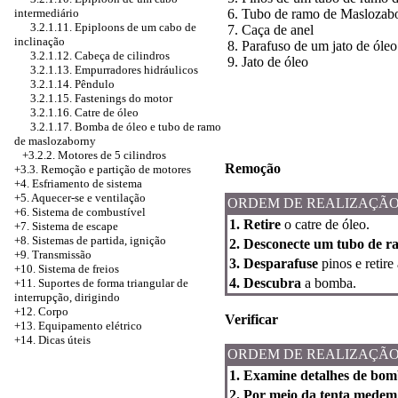
6. Tubo de ramo de Maslozab
intermediário
3.2.1.11. Epiploons de um cabo de
7. Caça de anel
inclinação
8. Parafuso de um jato de óleo
3.2.1.12. Cabeça de cilindros
9. Jato de óleo
3.2.1.13. Empurradores hidráulicos
3.2.1.14. Pêndulo
3.2.1.15. Fastenings do motor
3.2.1.16. Catre de óleo
3.2.1.17. Bomba de óleo e tubo de ramo
de maslozaborny
+3.2.2. Motores de 5 cilindros
Remoção
+3.3. Remoção e partição de motores
+4.
Esfriamento de sistema
+5. Aquecer-se e ventilação
ORDEM DE REALIZAÇÃ
+6. Sistema de combustível
1. Retire
o catre de óleo.
+7. Sistema de escape
+8. Sistemas de partida, ignição
2. Desconecte um tubo de r
+9. Transmissão
3. Desparafuse
pinos e retire
+10. Sistema de freios
4. Descubra
a bomba.
+11. Suportes de forma triangular de
interrupção, dirigindo
+12. Corpo
Verificar
+13. Equipamento elétrico
+14. Dicas úteis
ORDEM DE REALIZAÇÃ
1. Examine detalhes de bomb
2. Por meio da tenta mede