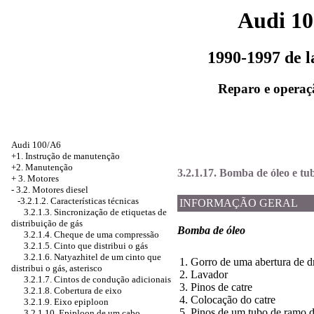
Audi 1
1990-1997 de 
Reparo e operaç
Audi 100/A6
+1. Instrução de manutenção
+2. Manutenção
3.2.1.17. Bomba de óleo e t
+
3. Motores
-
3.2. Motores diesel
-3.2.1.2. Características técnicas
INFORMAÇÃO GERAL
3.2.1.3. Sincronização de etiquetas de
distribuição de gás
Bomba de óleo
3.2.1.4. Cheque de uma compressão
3.2.1.5. Cinto que distribui o gás
3.2.1.6. Natyazhitel de um cinto que
1. Gorro de uma abertura de d
distribui o gás, asterisco
2. Lavador
3.2.1.7. Cintos de condução adicionais
3. Pinos de catre
3.2.1.8. Cobertura de eixo
4. Colocação do catre
3.2.1.9. Eixo epiploon
5. Pinos de um tubo de ramo 
3.2.1.10. Epiploon de um cabo