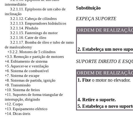
intermediário
Substituição
3.2.1.11. Epiploons de um cabo de
inclinação
EXPEÇA SUPORTE
3.2.1.12. Cabeça de cilindros
3.2.1.13. Empurradores hidráulicos
3.2.1.14. Pêndulo
ORDEM DE REALIZAÇÃ
3.2.1.15. Fastenings do motor
3.2.1.16. Catre de óleo
3.2.1.17. Bomba de óleo e tubo de ramo
de maslozaborny
2. Estabeleça um novo supo
+3.2.2. Motores de 5 cilindros
+3.3. Remoção e partição de motores
SUPORTE DIREITO E ES
+4.
Esfriamento de sistema
+5. Aquecer-se e ventilação
+6. Sistema de combustível
ORDEM DE REALIZAÇÃ
+7. Sistema de escape
1. Fixe
o motor no elevador.
+8. Sistemas de partida, ignição
+9. Transmissão
+10. Sistema de freios
+11. Suportes de forma triangular de
4. Retire o suporte.
interrupção, dirigindo
+12. Corpo
5. Estabeleça o novo suport
+13. Equipamento elétrico
+14. Dicas úteis