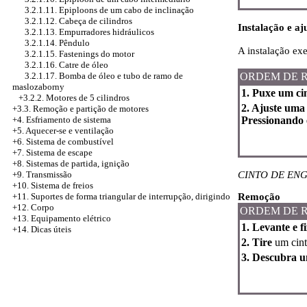
3.2.1.11. Epiploons de um cabo de inclinação
3.2.1.12. Cabeça de cilindros
Instalação e aj
3.2.1.13. Empurradores hidráulicos
3.2.1.14. Pêndulo
A instalação ex
3.2.1.15. Fastenings do motor
3.2.1.16. Catre de óleo
ORDEM DE 
3.2.1.17. Bomba de óleo e tubo de ramo de
maslozaborny
1. Puxe um ci
+3.2.2. Motores de 5 cilindros
2. Ajuste uma 
+3.3. Remoção e partição de motores
Pressionando 
+4.
Esfriamento de sistema
+5. Aquecer-se e ventilação
+6. Sistema de combustível
+7. Sistema de escape
+8. Sistemas de partida, ignição
CINTO DE EN
+9. Transmissão
+10. Sistema de freios
Remoção
+11. Suportes de forma triangular de interrupção, dirigindo
+12. Corpo
ORDEM DE 
+13. Equipamento elétrico
1. Levante e 
+14. Dicas úteis
2. Tire
um cint
3. Descubra u