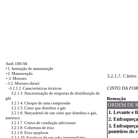
Audi 100/A6
+1. Instrução de manutenção
+2. Manutenção
3.2.1.7. Cinto
+
3. Motores
-
3.2. Motores diesel
CINTO DA FO
-3.2.1.2. Características técnicas
3.2.1.3. Sincronização de etiquetas de distribuição de
gás
Remoção
3.2.1.4. Cheque de uma compressão
ORDEM DE 
3.2.1.5. Cinto que distribui o gás
1. Levante e 
3.2.1.6. Natyazhitel de um cinto que distribui o gás,
asterisco
2. Enfraqueça
3.2.1.7. Cintos de condução adicionais
3. Enfraqueça
3.2.1.8. Cobertura de eixo
ponteiros do 
3.2.1.9. Eixo epiploon
3.2.1.10. Epiploon de um cabo intermediário