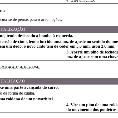
4. Tire
um cinto.
uste
ecuta-se de pernas para o ar remoções.
REALIZAÇÃO
nto, tendo deslocado a bomba à esquerda.
tensão de cinto, tendo torcido uma noz de ajuste no sentido do mo
em um dedo, o novo cinto tem de ceder em 5,0 mm, usou 2,0 mm.
3. Aperte um pino de fecha
noz de ajuste com uma chave
GRENAGEM ADICIONAL
REALIZAÇÃO
fixe uma parte avançada do carro.
o da forma de cunha.
ma roldana de um natyazhitel.
4. Vire um pino de uma rolda
do movimento dos ponteiros d