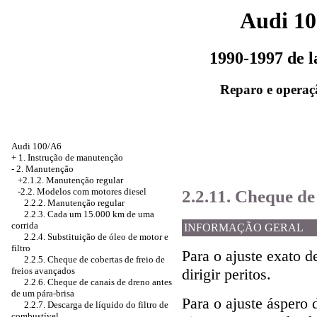
Audi 1
1990-1997 de 
Reparo e operaç
Audi 100/A6
+
1. Instrução de manutenção
-
2. Manutenção
+2.1.2. Manutenção regular
2.2.11. Cheque de 
-2.2. Modelos com motores diesel
2.2.2. Manutenção regular
2.2.3. Cada um 15.000 km de uma
corrida
INFORMAÇÃO GERAL
2.2.4. Substituição de óleo de motor e
filtro
Para o ajuste exato d
2.2.5. Cheque de cobertas de freio de
freios avançados
dirigir peritos.
2.2.6. Cheque de canais de dreno antes
de um pára-brisa
Para o ajuste áspero 
2.2.7. Descarga de líquido do filtro de
combustível