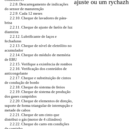
ajuste ou um rychazh
2.2.8. Descarregamento de indicações
do sensor de manutenção
2.2.9. Cada 12 meses
2.2.10. Cheque de lavadores de pára-
brisa
2.2.11. Cheque de ajuste de faróis de luz
dianteira
2.2.12. Lubrificante de laços e
fechaduras
2.2.13. Cheque de nível de eletrólito no
acumulador
2.2.14. Cheque do módulo de memória
de EBU
2.2.15. Verifique a existência de rombos
2.2.16. Verificação dos conteúdos de
anticongelante
2.2.17. Cheque e substituição de cintos
de condução de bordo
2.2.18. Cheque do sistema de freios
2.2.19. Cheque de sistema de produção
dos gases cumpridos
2.2.20. Cheque de elementos de direção,
suporte de forma triangular de interrupção e
metade de cabos
2.2.21. Cheque de um cinto que
distribui o gás (motor de 4 cilindros)
2.2.22. Cheque do carro em condições
de caminho