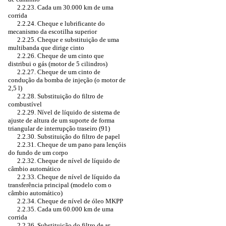
2.2.23. Cada um 30.000 km de uma
corrida
2.2.24. Cheque e lubrificante do
mecanismo da escotilha superior
2.2.25. Cheque e substituição de uma
multibanda que dirige cinto
2.2.26. Cheque de um cinto que
distribui o gás (motor de 5 cilindros)
2.2.27. Cheque de um cinto de
condução da bomba de injeção (o motor de
2,5 l)
2.2.28. Substituição do filtro de
combustível
2.2.29. Nível de líquido de sistema de
ajuste de altura de um suporte de forma
triangular de interrupção traseiro (91)
2.2.30. Substituição do filtro de papel
2.2.31. Cheque de um pano para lençóis
do fundo de um corpo
2.2.32. Cheque de nível de líquido de
câmbio automático
2.2.33. Cheque de nível de líquido da
transferência principal (modelo com o
câmbio automático)
2.2.34. Cheque de nível de óleo MKPP
2.2.35. Cada um 60.000 km de uma
corrida
2.2.36. Substituição do filtro de ar