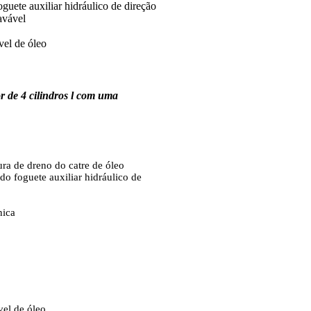
guete auxiliar hidráulico de direção
avável
vel de óleo
r de 4 cilindros l com uma
ra de dreno do catre de óleo
o foguete auxiliar hidráulico de
nica
vel de óleo