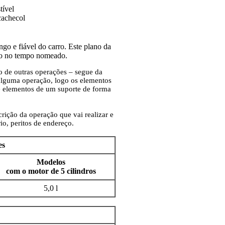
tível
cachecol
o e fiável do carro. Este plano da
ção no tempo nomeado.
 de outras operações – segue da
alguma operação, logo os elementos
e elementos de um suporte de forma
rição da operação que vai realizar e
io, peritos de endereço.
es
Modelos
com o motor de 5 cilindros
5,0 l