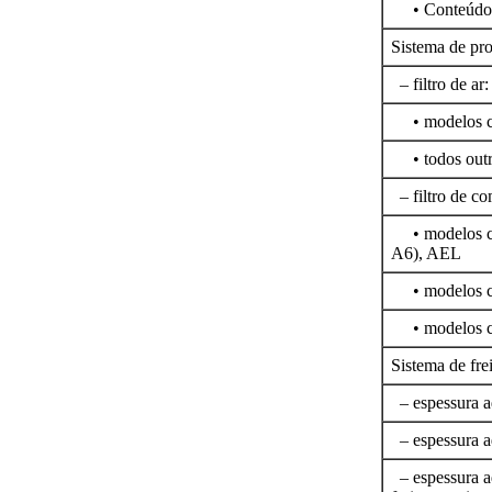
• Conteúdo d
Sistema de pro
– filtro de ar:
• modelos co
• todos outr
– filtro de co
• modelos co
A6), AEL
• modelos co
• modelos co
Sistema de fre
– espessura ad
– espessura ad
– espessura ad