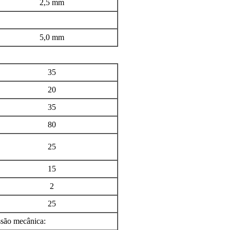
2,5 mm
5,0 mm
35
20
35
80
25
15
2
25
ssão mecânica: