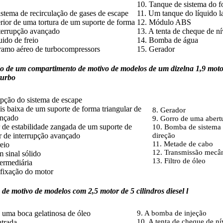
10. Tanque de sistema do fo
istema de recirculação de gases de escape
11. Um tanque do líquido l
rior de uma tortura de um suporte de forma
12. Módulo ABS
nterrupção avançado
13. A tenta de cheque de ní
uido de freio
14. Bomba de água
ramo aéreo de turbocompressors
15. Gerador
do de um compartimento de motivo de modelos de um dizelna 1,9 moto
turbo
epção do sistema de escape
s baixa de um suporte de forma triangular de
8. Gerador
ançado
9. Gorro de uma abertu
r de estabilidade zangada de um suporte de
10. Bomba de sistema d
r de interrupção avançado
direção
11. Metade de cabo
reio
12. Transmissão mecâ
m sinal sólido
13. Filtro de óleo
termediária
 fixação do motor
e motivo de modelos com 2,5 motor de 5 cilindros diesel l
 uma boca gelatinosa de óleo
9. A bomba de injeção
10. A tenta de cheque de ní
ntrada