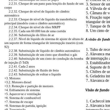
2.2.31. Cheque de um pano para lençóis do fundo de um
3. Sensor de uma
corpo
4. Válvula de s
2.2.32. Cheque de nível de líquido de câmbio
5. Câmara de v
automático
6. Fixação supe
2.2.33. Cheque de nível de líquido da transferência
triangular de i
principal (modelo com o câmbio automático)
7. Tanque de fl
2.2.34. Cheque de nível de óleo MKPP
8. Um cinto de
2.2.35. Cada um 60.000 km de uma corrida
2.2.36. Substituição do filtro de ar
2.2.37. Nível de líquido de sistema de ajuste de altura de
A visão de fund
um suporte de forma triangular de interrupção traseiro (com
92)
1. Tubo de rec
2.2.38. Substituição de líquido de câmbio automático
2. Alavanca mai
2.2.39. Substituição de um cinto que distribui o gás
de interrupção
2.2.40. Substituição de um cinto de condução da bomba
3. Estabilizado
de injeção (5 TsD)
2.2.41. Cada 2 anos
4. Suporte de f
2.2.42. Substituição de fluido de freio
5. Chifres de u
2.2.43. Substituição de esfriar o líquido
6. Geladeira in
+3. Motores
7. Alavanca de
+3.2. Motores diesel
+3.3. Remoção e partição de motores
Visão de fundo
+4.
Esfriamento de sistema
+5. Aquecer-se e ventilação
+6. Sistema de combustível
1. Cachecol int
+7. Sistema de escape
2. Alavanca lon
+8. Sistemas de partida, ignição
interrupção tras
+9. Transmissão