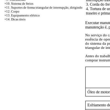
+10. Sistema de freios
3. Corda do fr
+11. Suportes de forma triangular de interrupção, dirigindo
4. Tortura de u
+12. Corpo
traseiro e prim
+13. Equipamento elétrico
+14. Dicas úteis
Executar manute
manutenção é, p
No serviço do c
essência de ope
do sistema da p
triangular de in
Antes do trabalh
comprar instrum
Óleo de motor (
Esfriamento de