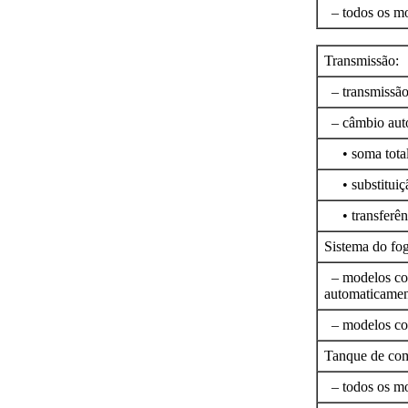
– todos os m
Transmissão:
– transmissã
– câmbio aut
• soma tota
• substituiçã
• transferênc
Sistema do fog
– modelos com 
automaticamen
– modelos com 
Tanque de com
– todos os m