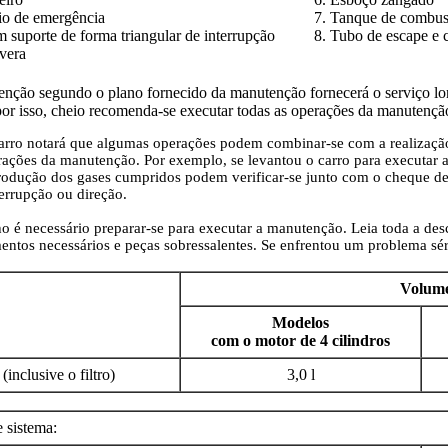
eio de emergência
7. Tanque de combus
m suporte de forma triangular de interrupção
8. Tubo de escape e 
avera
nção segundo o plano fornecido da manutenção fornecerá o serviço long
or isso, cheio recomenda-se executar todas as operações da manuten
arro notará que algumas operações podem combinar-se com a realização
rações da manutenção. Por exemplo, se levantou o carro para executar 
rodução dos gases cumpridos podem verificar-se junto com o cheque d
terrupção ou direção.
o é necessário preparar-se para executar a manutenção. Leia toda a desc
entos necessários e peças sobressalentes. Se enfrentou um problema sér
Volum
Modelos
com o motor de 4 cilindros
inclusive o filtro)
3,0 l
 sistema: