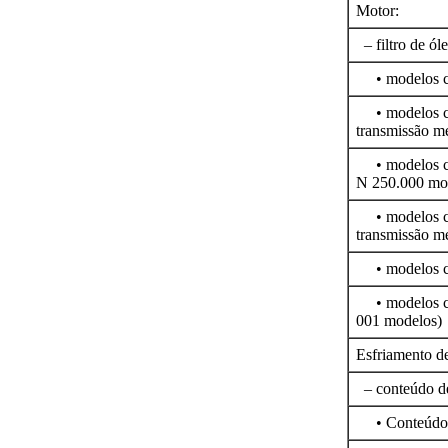
Motor:
– filtro de óle
• modelos co
• modelos co
transmissão m
• modelos co
N 250.000 mo
• modelos co
transmissão m
• modelos co
• modelos co
001 modelos)
Esfriamento de
– conteúdo de
• Conteúdo d