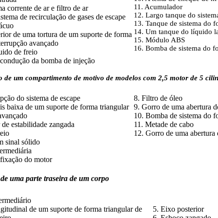
11. Acumulador
 corrente de ar e filtro de ar
12. Largo tanque do sistem
istema de recirculação de gases de escape
13. Tanque de sistema do fo
ácuo
14. Um tanque do líquido l
rior de uma tortura de um suporte de forma
15. Módulo ABS
nterrupção avançado
16. Bomba de sistema do fog
uido de freio
 condução da bomba de injeção
o de um compartimento de motivo de modelos com 2,5 motor de 5 cilind
epção do sistema de escape
8. Filtro de óleo
s baixa de um suporte de forma triangular
9. Gorro de uma abertura d
 avançado
10. Bomba de sistema do fog
r de estabilidade zangada
11. Metade de cabo
reio
12. Gorro de uma abertura 
m sinal sólido
termediária
 fixação do motor
 de uma parte traseira de um corpo
ermediário
gitudinal de um suporte de forma triangular de
5. Eixo posterior
eiro
6. Esboço zangado