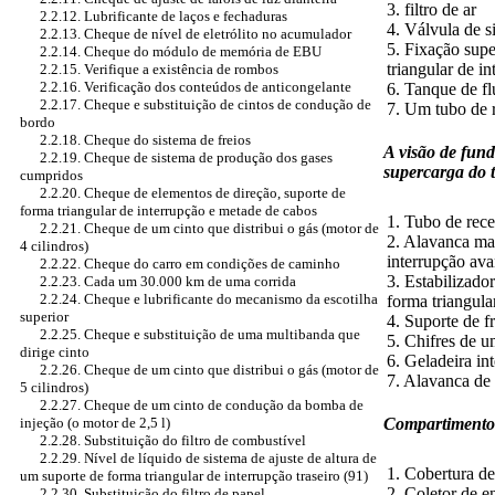
3. filtro de ar
2.2.12. Lubrificante de laços e fechaduras
4. Válvula de s
2.2.13. Cheque de nível de eletrólito no acumulador
5. Fixação supe
2.2.14. Cheque do módulo de memória de EBU
triangular de i
2.2.15. Verifique a existência de rombos
2.2.16. Verificação dos conteúdos de anticongelante
6. Tanque de fl
2.2.17. Cheque e substituição de cintos de condução de
7. Um tubo de 
bordo
2.2.18. Cheque do sistema de freios
A visão de fun
2.2.19. Cheque de sistema de produção dos gases
supercarga do 
cumpridos
2.2.20. Cheque de elementos de direção, suporte de
forma triangular de interrupção e metade de cabos
1. Tubo de rec
2.2.21. Cheque de um cinto que distribui o gás (motor de
2. Alavanca mai
4 cilindros)
interrupção av
2.2.22. Cheque do carro em condições de caminho
3. Estabilizado
2.2.23. Cada um 30.000 km de uma corrida
2.2.24. Cheque e lubrificante do mecanismo da escotilha
forma triangula
superior
4. Suporte de f
2.2.25. Cheque e substituição de uma multibanda que
5. Chifres de u
dirige cinto
6. Geladeira in
2.2.26. Cheque de um cinto que distribui o gás (motor de
7. Alavanca de
5 cilindros)
2.2.27. Cheque de um cinto de condução da bomba de
Compartimento d
injeção (o motor de 2,5 l)
2.2.28. Substituição do filtro de combustível
2.2.29. Nível de líquido de sistema de ajuste de altura de
1. Cobertura de
um suporte de forma triangular de interrupção traseiro (91)
2. Coletor de e
2.2.30. Substituição do filtro de papel