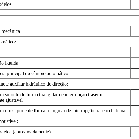
odelos
o mecânica
omático:
l
o líquida
ia principal do câmbio automático
uete auxiliar hidráulico de direção:
suporte de forma triangular de interrupção traseiro
te ajustável
um suporte de forma triangular de interrupção traseiro habitual
bustível:
odelos (aproximadamente)