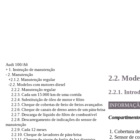
Audi 100/A6
+
1. Instrução de manutenção
-
2. Manutenção
2.2. Mode
+2.1.2. Manutenção regular
-2.2. Modelos com motores diesel
2.2.2. Manutenção regular
2.2.1. Intro
2.2.3. Cada um 15.000 km de uma corrida
2.2.4. Substituição de óleo de motor e filtro
2.2.5. Cheque de cobertas de freio de freios avançados
INFORMAÇÃ
2.2.6. Cheque de canais de dreno antes de um pára-brisa
2.2.7. Descarga de líquido do filtro de combustível
Compartimento 
2.2.8. Descarregamento de indicações do sensor de
manutenção
2.2.9. Cada 12 meses
1. Cobertura de
2.2.10. Cheque de lavadores de pára-brisa
2. Sensor de co
2.2.11. Cheque de ajuste de faróis de luz dianteira