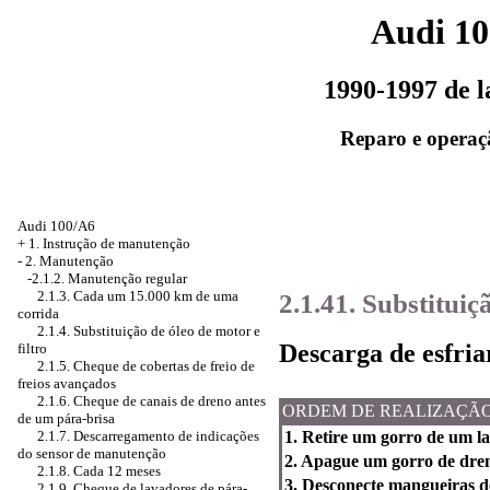
Audi 1
1990-1997 de 
Reparo e operaç
Audi 100/A6
+
1. Instrução de manutenção
-
2. Manutenção
-2.1.2. Manutenção regular
2.1.41. Substituiç
2.1.3. Cada um 15.000 km de uma
corrida
2.1.4. Substituição de óleo de motor e
Descarga de esfria
filtro
2.1.5. Cheque de cobertas de freio de
freios avançados
2.1.6. Cheque de canais de dreno antes
ORDEM DE REALIZAÇÃ
de um pára-brisa
2.1.7. Descarregamento de indicações
1. Retire um gorro de um l
do sensor de manutenção
2. Apague um gorro de dren
2.1.8. Cada 12 meses
3. Desconecte mangueiras d
2.1.9. Cheque de lavadores de pára-