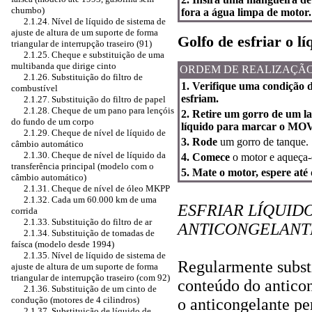
chumbo)
fora a água limpa de motor.
2.1.24. Nível de líquido de sistema de
ajuste de altura de um suporte de forma
Golfo de esfriar o lí
triangular de interrupção traseiro (91)
2.1.25. Cheque e substituição de uma
multibanda que dirige cinto
ORDEM DE REALIZAÇÃ
2.1.26. Substituição do filtro de
1. Verifique uma condição 
combustível
esfriam.
2.1.27. Substituição do filtro de papel
2.1.28. Cheque de um pano para lençóis
2. Retire um gorro de um l
do fundo de um corpo
líquido para marcar o M
2.1.29. Cheque de nível de líquido de
3. Rode
um gorro de tanque.
câmbio automático
2.1.30. Cheque de nível de líquido da
4. Comece
o motor e aqueça-o
transferência principal (modelo com o
5. Mate o motor, espere até q
câmbio automático)
2.1.31. Cheque de nível de óleo MKPP
2.1.32. Cada um 60.000 km de uma
ESFRIAR LÍQUID
corrida
2.1.33. Substituição do filtro de ar
ANTICONGELANT
2.1.34. Substituição de tomadas de
faísca (modelo desde 1994)
2.1.35. Nível de líquido de sistema de
Regularmente substi
ajuste de altura de um suporte de forma
triangular de interrupção traseiro (com 92)
conteúdo do antico
2.1.36. Substituição de um cinto de
condução (motores de 4 cilindros)
o anticongelante pe
2.1.37. Substituição de líquido de