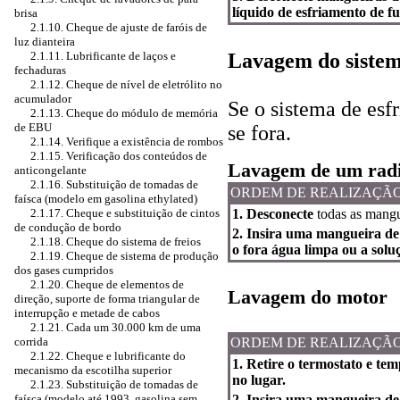
líquido de esfriamento de f
brisa
2.1.10. Cheque de ajuste de faróis de
luz dianteira
2.1.11. Lubrificante de laços e
Lavagem do sistem
fechaduras
2.1.12. Cheque de nível de eletrólito no
acumulador
Se o sistema de esf
2.1.13. Cheque do módulo de memória
de EBU
se fora.
2.1.14. Verifique a existência de rombos
2.1.15. Verificação dos conteúdos de
Lavagem de um rad
anticongelante
2.1.16. Substituição de tomadas de
ORDEM DE REALIZAÇÃ
faísca (modelo em gasolina ethylated)
2.1.17. Cheque e substituição de cintos
1. Desconecte
todas as mangu
de condução de bordo
2. Insira uma mangueira de
2.1.18. Cheque do sistema de freios
o fora água limpa ou a soluç
2.1.19. Cheque de sistema de produção
dos gases cumpridos
2.1.20. Cheque de elementos de
Lavagem do motor
direção, suporte de forma triangular de
interrupção e metade de cabos
2.1.21. Cada um 30.000 km de uma
corrida
ORDEM DE REALIZAÇÃ
2.1.22. Cheque e lubrificante do
1. Retire o termostato e t
mecanismo da escotilha superior
no lugar.
2.1.23. Substituição de tomadas de
faísca (modelo até 1993, gasolina sem
2. Insira uma mangueira de