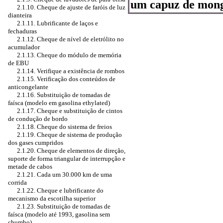
um capuz de mong
2.1.10. Cheque de ajuste de faróis de luz
dianteira
2.1.11. Lubrificante de laços e
fechaduras
2.1.12. Cheque de nível de eletrólito no
acumulador
2.1.13. Cheque do módulo de memória
de EBU
2.1.14. Verifique a existência de rombos
2.1.15. Verificação dos conteúdos de
anticongelante
2.1.16. Substituição de tomadas de
faísca (modelo em gasolina ethylated)
2.1.17. Cheque e substituição de cintos
de condução de bordo
2.1.18. Cheque do sistema de freios
2.1.19. Cheque de sistema de produção
dos gases cumpridos
2.1.20. Cheque de elementos de direção,
suporte de forma triangular de interrupção e
metade de cabos
2.1.21. Cada um 30.000 km de uma
corrida
2.1.22. Cheque e lubrificante do
mecanismo da escotilha superior
2.1.23. Substituição de tomadas de
faísca (modelo até 1993, gasolina sem
chumbo)