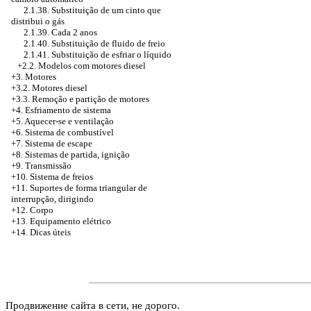
2.1.38. Substituição de um cinto que
distribui o gás
2.1.39. Cada 2 anos
2.1.40. Substituição de fluido de freio
2.1.41. Substituição de esfriar o líquido
+2.2. Modelos com motores diesel
+3. Motores
+3.2. Motores diesel
+3.3. Remoção e partição de motores
+4.
Esfriamento de sistema
+5. Aquecer-se e ventilação
+6. Sistema de combustível
+7. Sistema de escape
+8. Sistemas de partida, ignição
+9. Transmissão
+10. Sistema de freios
+11. Suportes de forma triangular de
interrupção, dirigindo
+12. Corpo
+13. Equipamento elétrico
+14. Dicas úteis
Продвижение сайта в сети, не дорого.