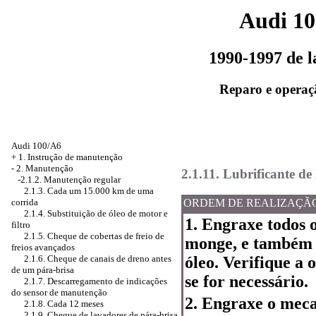
Audi 1
1990-1997 de 
Reparo e operaç
Audi 100/A6
+
1. Instrução de manutenção
-
2. Manutenção
2.1.11. Lubrificante de
-2.1.2. Manutenção regular
2.1.3. Cada um 15.000 km de uma
corrida
ORDEM DE REALIZAÇÃ
2.1.4. Substituição de óleo de motor e
1. Engraxe todos 
filtro
2.1.5. Cheque de cobertas de freio de
monge, e também 
freios avançados
2.1.6. Cheque de canais de dreno antes
óleo. Verifique a 
de um pára-brisa
se for necessário.
2.1.7. Descarregamento de indicações
do sensor de manutenção
2. Engraxe o mec
2.1.8. Cada 12 meses
2.1.9. Cheque de lavadores de pára-brisa