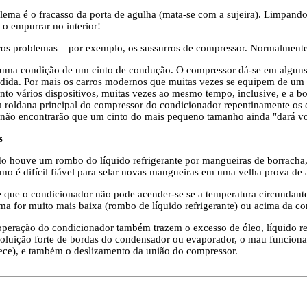
ma é o fracasso da porta de agulha (mata-se com a sujeira). Limpando a 
 o empurrar no interior!
s problemas – por exemplo, os sussurros de compressor. Normalmente,
ar uma condição de um cinto de condução. O compressor dá-se em alguns
ida. Por mais os carros modernos que muitas vezes se equipem de um c
o vários dispositivos, muitas vezes ao mesmo tempo, inclusive, e a b
 roldana principal do compressor do condicionador repentinamente os 
não encontrarão que um cinto do mais pequeno tamanho ainda "dará vo
s
do houve um rombo do líquido refrigerante por mangueiras de borracha, 
mo é difícil fiável para selar novas mangueiras em uma velha prova de 
que o condicionador não pode acender-se se a temperatura circundante 
ema for muito mais baixa (rombo de líquido refrigerante) ou acima da co
operação do condicionador também trazem o excesso de óleo, líquido ref
oluição forte de bordas do condensador ou evaporador, o mau funcion
ece), e também o deslizamento da união do compressor.