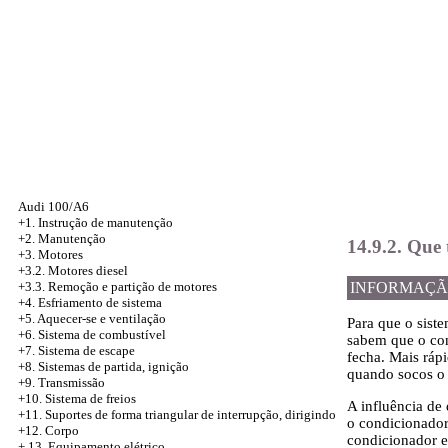
Audi 100/A6
+1. Instrução de manutenção
+2. Manutenção
14.9.2. Que 
+3. Motores
+3.2. Motores diesel
+3.3. Remoção e partição de motores
INFORMAÇÃ
+4.
Esfriamento de sistema
+5. Aquecer-se e ventilação
Para que o sist
+6. Sistema de combustível
sabem que o con
+7. Sistema de escape
fecha. Mais rápi
+8. Sistemas de partida, ignição
quando socos o 
+9. Transmissão
+10. Sistema de freios
A influência de
+11. Suportes de forma triangular de interrupção, dirigindo
o condicionador
+12. Corpo
condicionador e
+
13. Equipamento elétrico