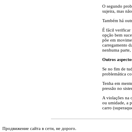
O segundo proble
sujeira, mas não
Também há outro
É fácil verific
opção bem suced
põe em moviment
carregamento da
nenhuma parte, 
Outros aspecto
Se no fim de tu
problemática co
Tenha em mente 
pressão no sist
A violações na 
ou umidade, a p
carro (superaqu
Продвижение сайта в сети, не дорого.