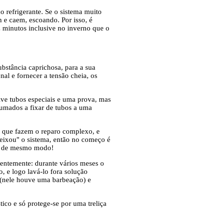
 refrigerante. Se o sistema muito
 e caem, escoando. Por isso, é
 minutos inclusive no inverno que o
ubstância caprichosa, para a sua
al e fornecer a tensão cheia, os
sive tubos especiais e uma prova, mas
tumados a fixar de tubos a uma
as que fazem o reparo complexo, e
deixou" o sistema, então no começo é
erá de mesmo modo!
ientemente: durante vários meses o
, e logo lavá-lo fora solução
r (nele houve uma barbeação) e
ico e só protege-se por uma treliça