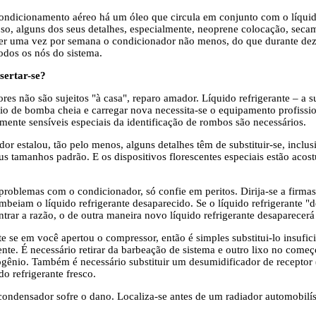
ondicionamento aéreo há um óleo que circula em conjunto com o líquido
oso, alguns dos seus detalhes, especialmente, neoprene colocação, secam
er uma vez por semana o condicionador não menos, do que durante dez
odos os nós do sistema.
sertar-se?
es não são sujeitos "à casa", reparo amador. Líquido refrigerante – a s
io de bomba cheia e carregar nova necessita-se o equipamento profission
amente sensíveis especiais da identificação de rombos são necessários.
or estalou, tão pelo menos, alguns detalhes têm de substituir-se, inclu
us tamanhos padrão. E os dispositivos florescentes especiais estão acos
 problemas com o condicionador, só confie em peritos. Dirija-se a firm
beiam o líquido refrigerante desaparecido. Se o líquido refrigerante "
ntrar a razão, o de outra maneira novo líquido refrigerante desaparec
 se em você apertou o compressor, então é simples substitui-lo insufic
te. É necessário retirar da barbeação de sistema e outro lixo no começo
rogênio. Também é necessário substituir um desumidificador de recepto
o refrigerante fresco.
condensador sofre o dano. Localiza-se antes de um radiador automobilíst