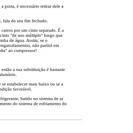
porta, é necessário retirar dele a
 fala do seu fim fechado.
 carros por um cinto separado. É a
into "de uso múltiplo" longo que
omba de água. Assim, se o
engarrafamentos, não partirá em
lta" ao compressor!
então a sua substituição é bastante
alumínio.
se estabelecer mais baixo ou se a
ndição favorável.
rigerante, batido no sistema de ar
amento do sistema de esfriamento do