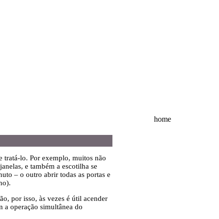
home
 tratá-lo. Por exemplo, muitos não
anelas, e também a escotilha se
uto – o outro abrir todas as portas e
ho).
, por isso, às vezes é útil acender
m a operação simultânea do