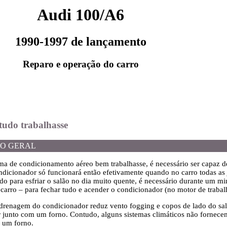
Audi 100/A6
1990-1997 de lançamento
Reparo e operação do carro
tudo trabalhasse
O GERAL
ema de condicionamento aéreo bem trabalhasse, é necessário ser capaz de
dicionador só funcionará então efetivamente quando no carro todas as j
do para esfriar o salão no dia muito quente, é necessário durante um min
carro – para fechar tudo e acender o condicionador (no motor de trabal
 drenagem do condicionador reduz vento fogging e copos de lado do salão
 junto com um forno. Contudo, alguns sistemas climáticos não fornece
 um forno.