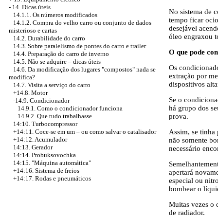
-
14. Dicas úteis
No sistema de c
14.1.1. Os números modificados
tempo ficar oci
14.1.2. Compra do velho carro ou conjunto de dados
desejável acend
misterioso e cartas
óleo engraxou t
14.2. Durabilidade do carro
14.3. Sobre paralelismo de pontes do carro e trailer
O que pode con
14.4. Preparação do carro de inverno
14.5. Não se adquire – dicas úteis
Os condicionador
14.6. Da modificação dos lugares "compostos" nada se
extração por me
modifica?
dispositivos alt
14.7. Visita a serviço do carro
+14.8. Motor
Se o condicionad
-14.9. Condicionador
há grupo dos se
14.9.1. Como o condicionador funciona
14.9.2. Que tudo trabalhasse
prova.
14:10. Turbocompressor
+14:11. Coce-se em um – ou como salvar o catalisador
Assim, se tinha
+14:12. Acumulador
não somente bom
14:13. Gerador
necessário enco
14:14. Probuksovochka
14:15. "Máquina automática"
Semelhantemente
+14:16. Sistema de freios
apertará novamen
+14:17. Rodas e pneumáticos
especial ou nit
bombear o líquid
Muitas vezes o 
de radiador.