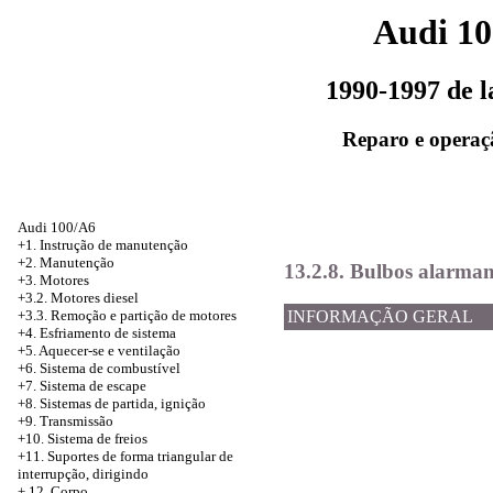
Audi 1
1990-1997 de 
Reparo e operaç
Audi 100/A6
+1. Instrução de manutenção
+2. Manutenção
13.2.8. Bulbos alarmant
+3. Motores
+3.2. Motores diesel
+3.3. Remoção e partição de motores
INFORMAÇÃO GERAL
+4.
Esfriamento de sistema
+5. Aquecer-se e ventilação
+6. Sistema de combustível
+7. Sistema de escape
+8. Sistemas de partida, ignição
+9. Transmissão
+10. Sistema de freios
+11. Suportes de forma triangular de
interrupção, dirigindo
+
12. Corpo