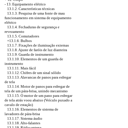
-
13. Equipamento elétrico
13.1.2. Características técnicas
13.1.3. Pesquisa de uma fonte de mau
funcionamento em sistema de equipamento
elétrico
13.1.4. Fechaduras de segurança e
revezamento
13.1.5. Comutadores
+13.1.6. Bulbos
13.1.7. Fixações de iluminação externas
13.1.8. Ajuste de faróis de luz dianteira
13.1.9. Guarda de instrumento
13.1.10. Elementos de um guarda de
instrumento
13.1.11. Mais fácil
13.1.12. Chifres de um sinal sólido
13.1.13. Alavancas de panos para esfregar
de tela
13.1.14. Motor de panos para esfregar de
tela de um pára-brisa, unindo mecanismo
13.1.15. O motor de um pano para esfregar
de tela atrás voou abaixo (Veículo puxado a
cavalo de estação)
13.1.16. Elementos de sistema de
lavadores de pára-brisa
13.1.17. Sistema áudio
13.1.18. Alto-falantes
13.1.19. Rádio-antena