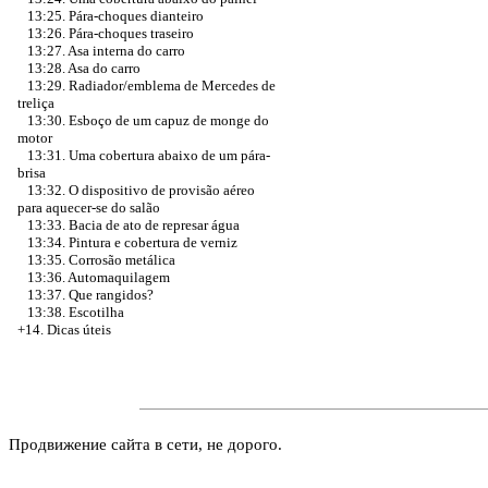
13:25. Pára-choques dianteiro
13:26. Pára-choques traseiro
13:27. Asa interna do carro
13:28. Asa do carro
13:29. Radiador/emblema de Mercedes de
treliça
13:30. Esboço de um capuz de monge do
motor
13:31. Uma cobertura abaixo de um pára-
brisa
13:32. O dispositivo de provisão aéreo
para aquecer-se do salão
13:33. Bacia de ato de represar água
13:34. Pintura e cobertura de verniz
13:35. Corrosão metálica
13:36. Automaquilagem
13:37. Que rangidos?
13:38. Escotilha
+14. Dicas úteis
Продвижение сайта в сети, не дорого.