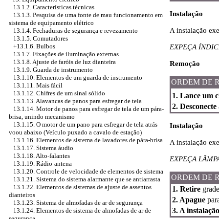
13.1.2. Características técnicas
Instalação
13.1.3. Pesquisa de uma fonte de mau funcionamento em
sistema de equipamento elétrico
A instalação ex
13.1.4. Fechaduras de segurança e revezamento
13.1.5. Comutadores
+13.1.6. Bulbos
EXPEÇA ÍNDIC
13.1.7. Fixações de iluminação externas
13.1.8. Ajuste de faróis de luz dianteira
Remoção
13.1.9. Guarda de instrumento
13.1.10. Elementos de um guarda de instrumento
ORDEM DE 
13.1.11. Mais fácil
13.1.12. Chifres de um sinal sólido
1. Lance um c
13.1.13. Alavancas de panos para esfregar de tela
2. Desconecte
13.1.14. Motor de panos para esfregar de tela de um pára-
brisa, unindo mecanismo
13.1.15. O motor de um pano para esfregar de tela atrás
Instalação
voou abaixo (Veículo puxado a cavalo de estação)
13.1.16. Elementos de sistema de lavadores de pára-brisa
A instalação ex
13.1.17. Sistema áudio
13.1.18. Alto-falantes
EXPEÇA LÂMP
13.1.19. Rádio-antena
13.1.20. Controle de velocidade de elementos de sistema
ORDEM DE 
13.1.21. Sistema do sistema alarmante que se antiarrasta
13.1.22. Elementos de sistemas de ajuste de assentos
1. Retire
grades
dianteiros
2. Apague
para
13.1.23. Sistema de almofadas de ar de segurança
3. A instalaçã
13.1.24. Elementos de sistema de almofadas de ar de
segurança