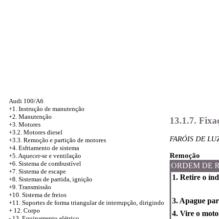
Audi 100/A6
+1. Instrução de manutenção
+2. Manutenção
13.1.7. Fixa
+3. Motores
+3.2. Motores diesel
FARÓIS DE LU
+3.3. Remoção e partição de motores
+4.
Esfriamento de sistema
Remoção
+5. Aquecer-se e ventilação
+6. Sistema de combustível
ORDEM DE 
+7. Sistema de escape
1. Retire o índ
+8. Sistemas de partida, ignição
+9. Transmissão
+10. Sistema de freios
3. Apague para
+11. Suportes de forma triangular de interrupção, dirigindo
+
12. Corpo
4. Vire o moto
-
13. Equipamento elétrico