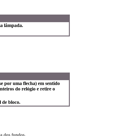
ma lâmpada.
-se por uma flecha) em sentido
eiros do relógio e retire o
 de bloco.
ta dos fundos.