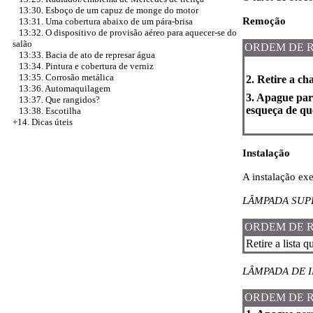
13:30. Esboço de um capuz de monge do motor
Remoção
13:31. Uma cobertura abaixo de um pára-brisa
13:32. O dispositivo de provisão aéreo para aquecer-se do
salão
ORDEM DE 
13:33. Bacia de ato de represar água
13:34. Pintura e cobertura de verniz
13:35. Corrosão metálica
2. Retire a ch
13:36. Automaquilagem
3. Apague para
13:37. Que rangidos?
esqueça de que
13:38. Escotilha
+14. Dicas úteis
Instalação
A instalação ex
LÂMPADA SUPE
ORDEM DE 
Retire a lista 
LÂMPADA DE 
ORDEM DE 