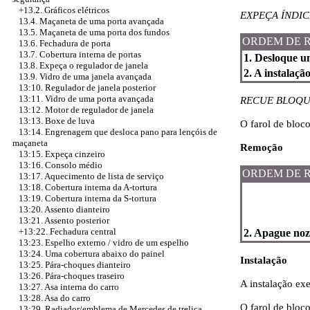
+13.2. Gráficos elétricos
EXPEÇA ÍNDIC
13.4. Maçaneta de uma porta avançada
13.5. Maçaneta de uma porta dos fundos
ORDEM DE 
13.6. Fechadura de porta
13.7. Cobertura interna de portas
1. Desloque u
13.8. Expeça o regulador de janela
2. A instalaçã
13.9. Vidro de uma janela avançada
13:10. Regulador de janela posterior
13:11. Vidro de uma porta avançada
RECUE BLOQU
13:12. Motor de regulador de janela
13:13. Boxe de luva
O farol de bloc
13:14. Engrenagem que desloca pano para lençóis de
maçaneta
Remoção
13:15. Expeça cinzeiro
13:16. Consolo médio
ORDEM DE 
13:17. Aquecimento de lista de serviço
13:18. Cobertura interna da A-tortura
13:19. Cobertura interna da S-tortura
13:20. Assento dianteiro
13:21. Assento posterior
+13:22. Fechadura central
2. Apague noze
13:23. Espelho externo / vidro de um espelho
13:24. Uma cobertura abaixo do painel
Instalação
13:25. Pára-choques dianteiro
13:26. Pára-choques traseiro
A instalação ex
13:27. Asa interna do carro
13:28. Asa do carro
O farol de bloc
13:29. Radiador/emblema de Mercedes de treliça