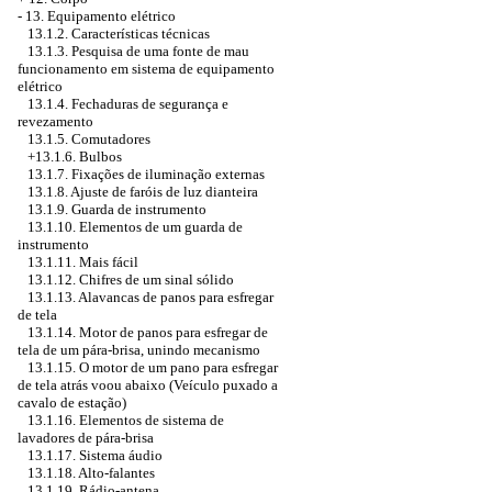
-
13. Equipamento elétrico
13.1.2. Características técnicas
13.1.3. Pesquisa de uma fonte de mau
funcionamento em sistema de equipamento
elétrico
13.1.4. Fechaduras de segurança e
revezamento
13.1.5. Comutadores
+13.1.6. Bulbos
13.1.7. Fixações de iluminação externas
13.1.8. Ajuste de faróis de luz dianteira
13.1.9. Guarda de instrumento
13.1.10. Elementos de um guarda de
instrumento
13.1.11. Mais fácil
13.1.12. Chifres de um sinal sólido
13.1.13. Alavancas de panos para esfregar
de tela
13.1.14. Motor de panos para esfregar de
tela de um pára-brisa, unindo mecanismo
13.1.15. O motor de um pano para esfregar
de tela atrás voou abaixo (Veículo puxado a
cavalo de estação)
13.1.16. Elementos de sistema de
lavadores de pára-brisa
13.1.17. Sistema áudio
13.1.18. Alto-falantes
13.1.19. Rádio-antena