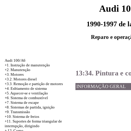
Audi 1
1990-1997 de 
Reparo e operaç
Audi 100/A6
+1. Instrução de manutenção
+2. Manutenção
13:34. Pintura e c
+3. Motores
+3.2. Motores diesel
+3.3. Remoção e partição de motores
INFORMAÇÃO GERAL
+4.
Esfriamento de sistema
+5. Aquecer-se e ventilação
+6. Sistema de combustível
+7. Sistema de escape
+8. Sistemas de partida, ignição
+9. Transmissão
+10. Sistema de freios
+11. Suportes de forma triangular de
interrupção, dirigindo
+
12. Corpo