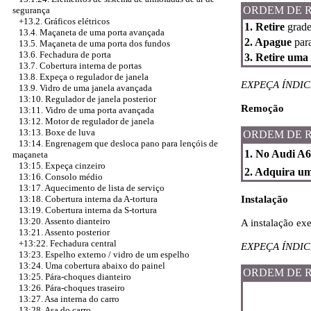
ORDEM DE 
segurança
+13.2. Gráficos elétricos
1. Retire
grades
13.4. Maçaneta de uma porta avançada
2. Apague
para
13.5. Maçaneta de uma porta dos fundos
13.6. Fechadura de porta
3. Retire uma
13.7. Cobertura interna de portas
13.8. Expeça o regulador de janela
EXPEÇA ÍNDIC
13.9. Vidro de uma janela avançada
13:10. Regulador de janela posterior
Remoção
13:11. Vidro de uma porta avançada
13:12. Motor de regulador de janela
13:13. Boxe de luva
ORDEM DE 
13:14. Engrenagem que desloca pano para lençóis de
1. No Audi A6
maçaneta
13:15. Expeça cinzeiro
2. Adquira um 
13:16. Consolo médio
13:17. Aquecimento de lista de serviço
13:18. Cobertura interna da A-tortura
Instalação
13:19. Cobertura interna da S-tortura
13:20. Assento dianteiro
A instalação ex
13:21. Assento posterior
+13:22. Fechadura central
EXPEÇA ÍNDIC
13:23. Espelho externo / vidro de um espelho
13:24. Uma cobertura abaixo do painel
ORDEM DE 
13:25. Pára-choques dianteiro
13:26. Pára-choques traseiro
13:27. Asa interna do carro
13:28. Asa do carro