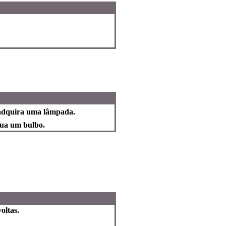
e adquira uma lâmpada.
itua um bulbo.
voltas.