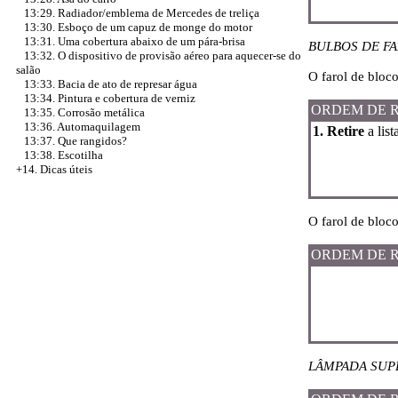
13:29. Radiador/emblema de Mercedes de treliça
13:30. Esboço de um capuz de monge do motor
13:31. Uma cobertura abaixo de um pára-brisa
BULBOS DE FA
13:32. O dispositivo de provisão aéreo para aquecer-se do
salão
O farol de bloc
13:33. Bacia de ato de represar água
13:34. Pintura e cobertura de verniz
ORDEM DE 
13:35. Corrosão metálica
13:36. Automaquilagem
1. Retire
a list
13:37. Que rangidos?
13:38. Escotilha
+14. Dicas úteis
O farol de bloc
ORDEM DE 
LÂMPADA SUPE