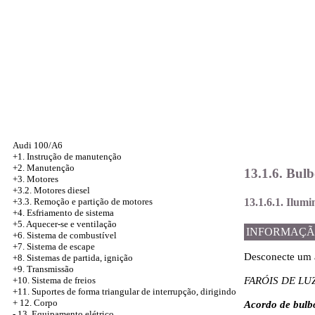
Audi 100/A6
+1. Instrução de manutenção
+2. Manutenção
13.1.6. Bulb
+3. Motores
+3.2. Motores diesel
13.1.6.1. Ilum
+3.3. Remoção e partição de motores
+4.
Esfriamento de sistema
+5. Aquecer-se e ventilação
INFORMAÇÃ
+6. Sistema de combustível
+7. Sistema de escape
Desconecte um 
+8. Sistemas de partida, ignição
+9. Transmissão
+10. Sistema de freios
FARÓIS DE LU
+11. Suportes de forma triangular de interrupção, dirigindo
+
12. Corpo
Acordo de bulbo
-
13. Equipamento elétrico