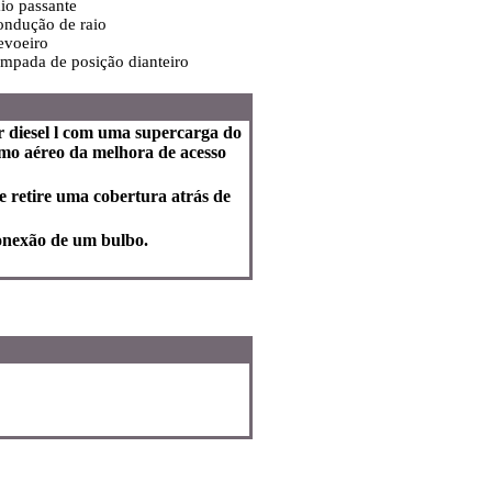
aio passante
ondução de raio
evoeiro
âmpada de posição dianteiro
 diesel l com uma supercarga do
mo aéreo da melhora de acesso
 e retire uma cobertura atrás de
onexão de um bulbo.