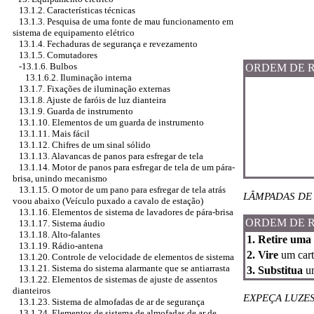
13.1.2. Características técnicas
13.1.3. Pesquisa de uma fonte de mau funcionamento em
sistema de equipamento elétrico
13.1.4. Fechaduras de segurança e revezamento
13.1.5. Comutadores
-13.1.6. Bulbos
ORDEM DE 
13.1.6.2. Iluminação interna
13.1.7. Fixações de iluminação externas
13.1.8. Ajuste de faróis de luz dianteira
13.1.9. Guarda de instrumento
13.1.10. Elementos de um guarda de instrumento
13.1.11. Mais fácil
13.1.12. Chifres de um sinal sólido
13.1.13. Alavancas de panos para esfregar de tela
13.1.14. Motor de panos para esfregar de tela de um pára-
brisa, unindo mecanismo
13.1.15. O motor de um pano para esfregar de tela atrás
LÂMPADAS DE 
voou abaixo (Veículo puxado a cavalo de estação)
13.1.16. Elementos de sistema de lavadores de pára-brisa
ORDEM DE 
13.1.17. Sistema áudio
13.1.18. Alto-falantes
1. Retire uma 
13.1.19. Rádio-antena
2. Vire
um cart
13.1.20. Controle de velocidade de elementos de sistema
13.1.21. Sistema do sistema alarmante que se antiarrasta
3. Substitua
um
13.1.22. Elementos de sistemas de ajuste de assentos
dianteiros
EXPEÇA LUZE
13.1.23. Sistema de almofadas de ar de segurança
13.1.24. Elementos de sistema de almofadas de ar de