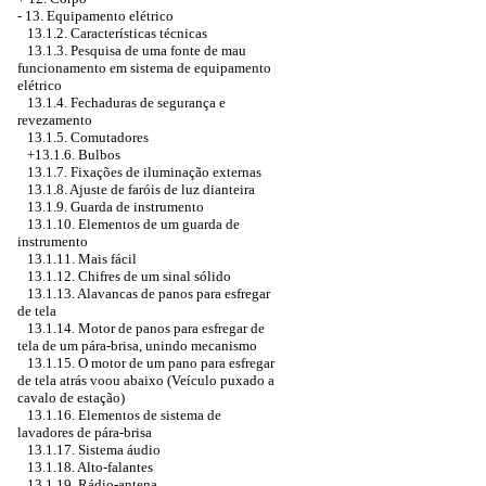
-
13. Equipamento elétrico
13.1.2. Características técnicas
13.1.3. Pesquisa de uma fonte de mau
funcionamento em sistema de equipamento
elétrico
13.1.4. Fechaduras de segurança e
revezamento
13.1.5. Comutadores
+13.1.6. Bulbos
13.1.7. Fixações de iluminação externas
13.1.8. Ajuste de faróis de luz dianteira
13.1.9. Guarda de instrumento
13.1.10. Elementos de um guarda de
instrumento
13.1.11. Mais fácil
13.1.12. Chifres de um sinal sólido
13.1.13. Alavancas de panos para esfregar
de tela
13.1.14. Motor de panos para esfregar de
tela de um pára-brisa, unindo mecanismo
13.1.15. O motor de um pano para esfregar
de tela atrás voou abaixo (Veículo puxado a
cavalo de estação)
13.1.16. Elementos de sistema de
lavadores de pára-brisa
13.1.17. Sistema áudio
13.1.18. Alto-falantes
13.1.19. Rádio-antena