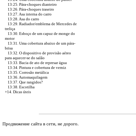
13:25. Pára-choques dianteiro
13:26. Pára-choques traseiro
13:27. Asa interna do carro
13:28. Asa do carro
13:29. Radiador/emblema de Mercedes de
treliça
13:30. Esboço de um capuz de monge do
motor
13:31. Uma cobertura abaixo de um pára-
brisa
13:32. O dispositivo de provisão aéreo
para aquecer-se do salão
13:33. Bacia de ato de represar água
13:34. Pintura e cobertura de verniz
13:35. Corrosão metálica
13:36. Automaquilagem
13:37. Que rangidos?
13:38. Escotilha
+14. Dicas úteis
Продвижение сайта в сети, не дорого.