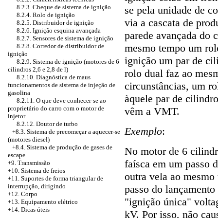
8.2.3. Cheque de sistema de ignição
se pela unidade de co
8.2.4. Rolo de ignição
via a cascata de pro
8.2.5. Distribuidor de ignição
8.2.6. Ignição esquina avançada
parede avançada do 
8.2.7. Sensores de sistema de ignição
mesmo tempo um rolo 
8.2.8. Corredor de distribuidor de
ignição
ignição um par de ci
8.2.9. Sistema de ignição (motores de 6
cilindros 2,6 e 2,8 de l)
rolo dual faz ao mes
8.2.10. Diagnóstica de maus
circunstâncias, um ro
funcionamentos de sistema de injeção de
gasolina
àquele par de cilind
8.2.11. O que deve conhecer-se ao
proprietário do carro com o motor de
vêm a VMT.
injetor
8.2.12. Doutor de turbo
Exemplo
:
+8.3. Sistema de precomeçar a aquecer-se
(motores diesel)
+8.4. Sistema de produção de gases de
No motor de 6 cilind
escape
faísca em um passo d
+9. Transmissão
+10. Sistema de freios
outra vela ao mesmo
+11. Suportes de forma triangular de
interrupção, dirigindo
passo do lançamento d
+12. Corpo
"ignição única" vol
+13. Equipamento elétrico
+14. Dicas úteis
kV. Por isso, não ca