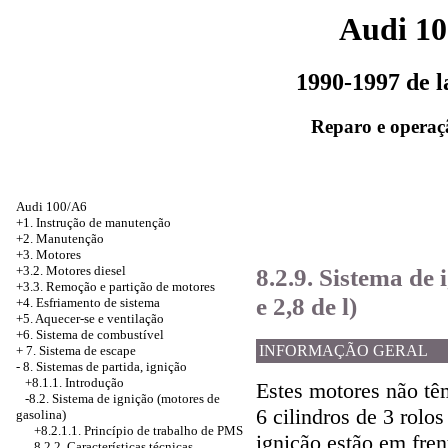
Audi 1
1990-1997 de 
Reparo e operaç
Audi 100/A6
+1. Instrução de manutenção
+2. Manutenção
+3. Motores
8.2.9. Sistema de 
+3.2. Motores diesel
+3.3. Remoção e partição de motores
e 2,8 de l)
+4.
Esfriamento de sistema
+5. Aquecer-se e ventilação
+6. Sistema de combustível
INFORMAÇÃO GERAL
+
7. Sistema de escape
-
8. Sistemas de partida, ignição
+8.1.1. Introdução
Estes motores não tê
-8.2. Sistema de ignição (motores de
6 cilindros de 3 rolos
gasolina)
+8.2.1.1.
Princípio de trabalho de PMS
ignição estão em fren
8.2.2. Características técnicas