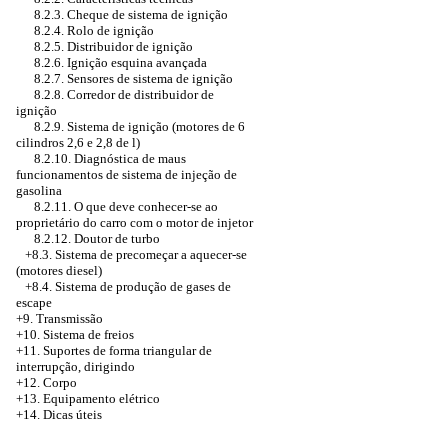
8.2.3. Cheque de sistema de ignição
8.2.4. Rolo de ignição
8.2.5. Distribuidor de ignição
8.2.6. Ignição esquina avançada
8.2.7. Sensores de sistema de ignição
8.2.8. Corredor de distribuidor de
ignição
8.2.9. Sistema de ignição (motores de 6
cilindros 2,6 e 2,8 de l)
8.2.10. Diagnóstica de maus
funcionamentos de sistema de injeção de
gasolina
8.2.11. O que deve conhecer-se ao
proprietário do carro com o motor de injetor
8.2.12. Doutor de turbo
+8.3. Sistema de precomeçar a aquecer-se
(motores diesel)
+8.4. Sistema de produção de gases de
escape
+9. Transmissão
+10. Sistema de freios
+11. Suportes de forma triangular de
interrupção, dirigindo
+12. Corpo
+13. Equipamento elétrico
+14. Dicas úteis