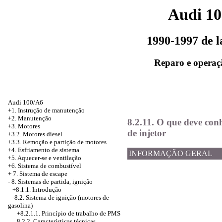
Audi 1
1990-1997 de 
Reparo e operaç
Audi 100/A6
+1. Instrução de manutenção
+2. Manutenção
8.2.11. O que deve con
+3. Motores
de injetor
+3.2. Motores diesel
+3.3. Remoção e partição de motores
+4.
Esfriamento de sistema
INFORMAÇÃO GERAL
+5. Aquecer-se e ventilação
+6. Sistema de combustível
+
7. Sistema de escape
-
8. Sistemas de partida, ignição
+8.1.1. Introdução
-8.2. Sistema de ignição (motores de
gasolina)
+8.2.1.1.
Princípio de trabalho de PMS
8.2.2. Características técnicas