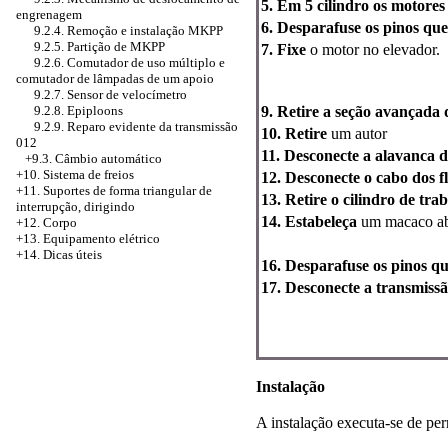
5. Em 5 cilindro os motore
engrenagem
6. Desparafuse os pinos que
9.2.4. Remoção e instalação MKPP
9.2.5. Partição de MKPP
7. Fixe
o motor no elevador.
9.2.6. Comutador de uso múltiplo e
comutador de lâmpadas de um apoio
9.2.7. Sensor de velocímetro
9.2.8. Epiploons
9. Retire a seção avançada 
9.2.9. Reparo evidente da transmissão
10. Retire
um autor
012
11. Desconecte a alavanca 
+9.3. Câmbio automático
+10. Sistema de freios
12. Desconecte o cabo dos fl
+11. Suportes de forma triangular de
13. Retire o cilindro de t
interrupção, dirigindo
14. Estabeleça
um macaco aba
+12. Corpo
+13. Equipamento elétrico
+14. Dicas úteis
16. Desparafuse os pinos qu
17. Desconecte a transmissã
Instalação
A instalação executa-se de per