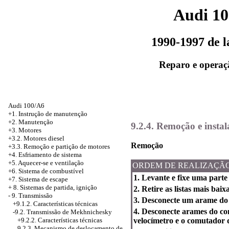
Audi 1
1990-1997 de 
Reparo e operaç
Audi 100/A6
+1. Instrução de manutenção
+2. Manutenção
9.2.4. Remoção e inst
+3. Motores
+3.2. Motores diesel
Remoção
+3.3. Remoção e partição de motores
+4.
Esfriamento de sistema
+5. Aquecer-se e ventilação
ORDEM DE REALIZAÇÃ
+6. Sistema de combustível
1. Levante e fixe uma part
+7. Sistema de escape
+
8. Sistemas de partida, ignição
2. Retire as listas mais baix
-
9. Transmissão
3. Desconecte um arame do
+9.1.2. Características técnicas
4. Desconecte arames do c
-9.2. Transmissão de Mekhnichesky
+9.2.2. Características técnicas
velocímetro e o comutador d
9.2.3. Mecanismo de deslocamento de