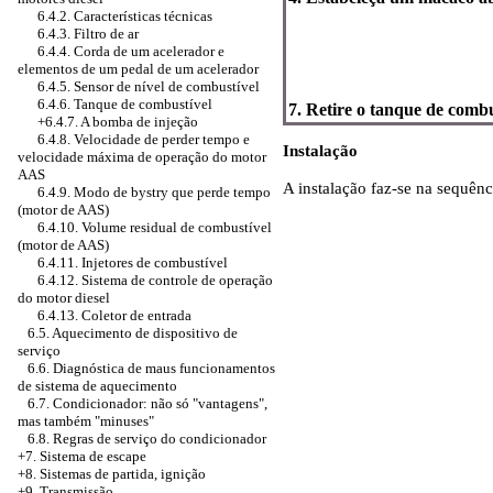
6.4.2. Características técnicas
6.4.3. Filtro de ar
6.4.4. Corda de um acelerador e
elementos de um pedal de um acelerador
6.4.5. Sensor de nível de combustível
6.4.6. Tanque de combustível
7. Retire o tanque de combu
+6.4.7. A bomba de injeção
6.4.8. Velocidade de perder tempo e
Instalação
velocidade máxima de operação do motor
AAS
A instalação faz-se na sequênc
6.4.9. Modo de bystry que perde tempo
(motor de AAS)
6.4.10. Volume residual de combustível
(motor de AAS)
6.4.11. Injetores de combustível
6.4.12. Sistema de controle de operação
do motor diesel
6.4.13. Coletor de entrada
6.5. Aquecimento de dispositivo de
serviço
6.6. Diagnóstica de maus funcionamentos
de sistema de aquecimento
6.7. Condicionador: não só "vantagens",
mas também "minuses"
6.8. Regras de serviço do condicionador
+7. Sistema de escape
+8. Sistemas de partida, ignição
+9. Transmissão