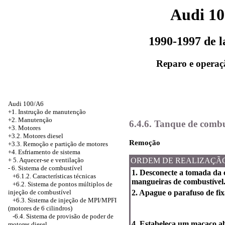
Audi 1
1990-1997 de 
Reparo e operaç
Audi 100/A6
+1. Instrução de manutenção
+2. Manutenção
6.4.6. Tanque de combu
+3. Motores
+3.2. Motores diesel
Remoção
+3.3. Remoção e partição de motores
+4.
Esfriamento de sistema
+
5. Aquecer-se e ventilação
ORDEM DE REALIZAÇÃ
-
6. Sistema de combustível
1. Desconecte a tomada da 
+6.1.2. Características técnicas
mangueiras de combustível
+6.2.
Sistema de pontos múltiplos de
injeção de combustível
2. Apague o parafuso de fi
+6.3.
Sistema de injeção de MPI/MPFI
(motores de 6 cilindros)
-6.4. Sistema de provisão de poder de
4. Estabeleça um macaco ab
motores diesel