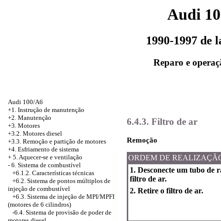
Audi 1
1990-1997 de 
Reparo e operaç
Audi 100/A6
+1. Instrução de manutenção
+2. Manutenção
6.4.3. Filtro de ar
+3. Motores
+3.2. Motores diesel
Remoção
+3.3. Remoção e partição de motores
+4.
Esfriamento de sistema
+
5. Aquecer-se e ventilação
ORDEM DE REALIZAÇÃ
-
6. Sistema de combustível
1. Desconecte um tubo de r
+6.1.2. Características técnicas
filtro de ar.
+6.2.
Sistema de pontos múltiplos de
injeção de combustível
2. Retire o filtro de ar.
+6.3.
Sistema de injeção de MPI/MPFI
(motores de 6 cilindros)
-6.4. Sistema de provisão de poder de
motores diesel