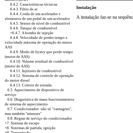
6.4.2. Características técnicas
Instalação
6.4.3. Filtro de ar
6.4.4. Corda de um acelerador e
A instalação faz-se na sequênc
elementos de um pedal de um acelerador
6.4.5. Sensor de nível de combustível
6.4.6. Tanque de combustível
+6.4.7. A bomba de injeção
6.4.8. Velocidade de perder tempo e
velocidade máxima de operação do motor
AAS
6.4.9. Modo de bystry que perde tempo
(motor de AAS)
6.4.10. Volume residual de combustível
(motor de AAS)
6.4.11. Injetores de combustível
6.4.12. Sistema de controle de operação
do motor diesel
6.4.13. Coletor de entrada
6.5. Aquecimento de dispositivo de
serviço
6.6. Diagnóstica de maus funcionamentos
de sistema de aquecimento
6.7. Condicionador: não só "vantagens",
mas também "minuses"
6.8. Regras de serviço do condicionador
+7. Sistema de escape
+8. Sistemas de partida, ignição
+9. Transmissão