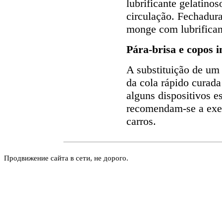
lubrificante gelatinos
circulação. Fechadur
monge com lubrificant
Pára-brisa e copos i
A substituição de um 
da cola rápido curada
alguns dispositivos e
recomendam-se a exec
carros.
Продвижение сайта в сети, не дорого.