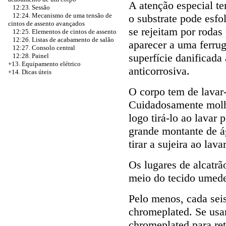
A atenção especial t
12:23. Sessão
12:24. Mecanismo de uma tensão de
o substrate pode esfo
cintos de assento avançados
se rejeitam por rodas
12:25. Elementos de cintos de assento
12:26. Listas de acabamento de salão
aparecer a uma ferru
12:27. Consolo central
superfície danificada 
12:28. Painel
+13. Equipamento elétrico
anticorrosiva.
+14. Dicas úteis
O corpo tem de lavar
Cuidadosamente molha
logo tirá-lo ao lavar
grande montante de á
tirar a sujeira ao lav
Os lugares de alcatr
meio do tecido umede
Pelo menos, cada sei
chromeplated. Se usar
chromeplated para re