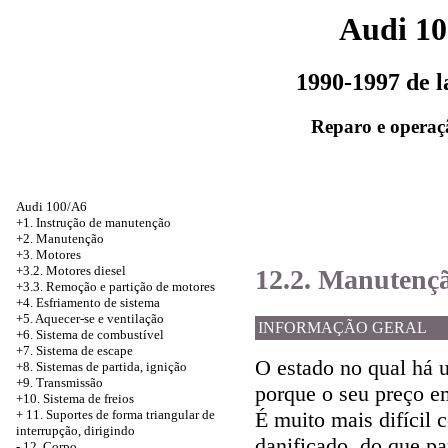
Audi 1
1990-1997 de 
Reparo e operaç
Audi 100/A6
+1. Instrução de manutenção
+2. Manutenção
+3. Motores
+3.2. Motores diesel
12.2. Manutençã
+3.3. Remoção e partição de motores
+4.
Esfriamento de sistema
+5. Aquecer-se e ventilação
INFORMAÇÃO GERAL
+6. Sistema de combustível
+7. Sistema de escape
O estado no qual há 
+8. Sistemas de partida, ignição
+9. Transmissão
porque o seu preço e
+10. Sistema de freios
É muito mais difícil
+
11. Suportes de forma triangular de
interrupção, dirigindo
danificado, do que p
-
12. Corpo