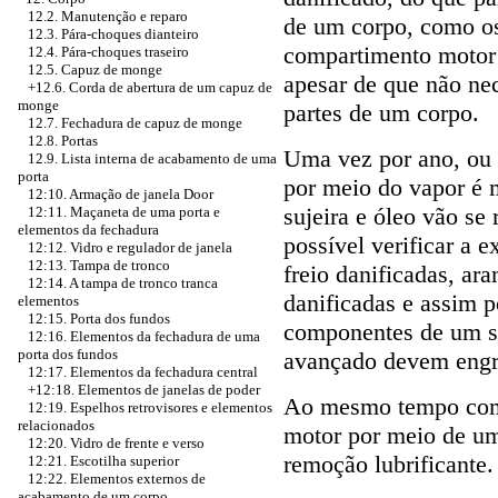
12.2. Manutenção e reparo
de um corpo, como o
12.3. Pára-choques dianteiro
compartimento motor
12.4. Pára-choques traseiro
12.5. Capuz de monge
apesar de que não ne
+12.6. Corda de abertura de um capuz de
monge
partes de um corpo.
12.7. Fechadura de capuz de monge
12.8. Portas
Uma vez por ano, ou
12.9. Lista interna de acabamento de uma
porta
por meio do vapor é m
12:10. Armação de janela Door
sujeira e óleo vão se 
12:11. Maçaneta de uma porta e
elementos da fechadura
possível verificar a 
12:12. Vidro e regulador de janela
12:13. Tampa de tronco
freio danificadas, ar
12:14. A tampa de tronco tranca
danificadas e assim p
elementos
12:15. Porta dos fundos
componentes de um su
12:16. Elementos da fechadura de uma
porta dos fundos
avançado devem engr
12:17. Elementos da fechadura central
+12:18. Elementos de janelas de poder
Ao mesmo tempo com
12:19. Espelhos retrovisores e elementos
relacionados
motor por meio de um 
12:20. Vidro de frente e verso
remoção lubrificante.
12:21. Escotilha superior
12:22. Elementos externos de
acabamento de um corpo