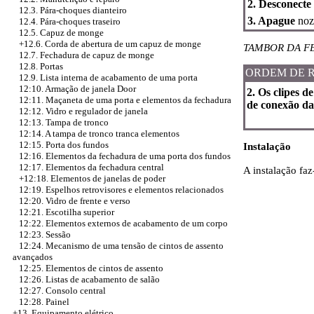
2. Desconecte
12.3. Pára-choques dianteiro
3. Apague
noze
12.4. Pára-choques traseiro
12.5. Capuz de monge
+12.6. Corda de abertura de um capuz de monge
TAMBOR DA F
12.7. Fechadura de capuz de monge
12.8. Portas
ORDEM DE 
12.9. Lista interna de acabamento de uma porta
12:10. Armação de janela Door
2. Os clipes 
12:11. Maçaneta de uma porta e elementos da fechadura
de conexão da
12:12. Vidro e regulador de janela
12:13. Tampa de tronco
12:14. A tampa de tronco tranca elementos
12:15. Porta dos fundos
Instalação
12:16. Elementos da fechadura de uma porta dos fundos
12:17. Elementos da fechadura central
A instalação faz
+12:18. Elementos de janelas de poder
12:19. Espelhos retrovisores e elementos relacionados
12:20. Vidro de frente e verso
12:21. Escotilha superior
12:22. Elementos externos de acabamento de um corpo
12:23. Sessão
12:24. Mecanismo de uma tensão de cintos de assento
avançados
12:25. Elementos de cintos de assento
12:26. Listas de acabamento de salão
12:27. Consolo central
12:28. Painel
+13. Equipamento elétrico