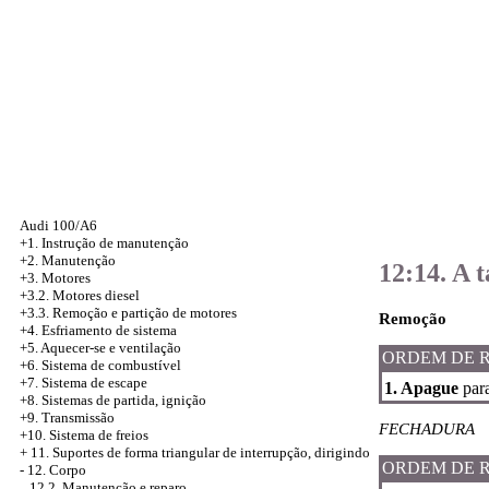
Audi 100/A6
+1. Instrução de manutenção
+2. Manutenção
12:14. A 
+3. Motores
+3.2. Motores diesel
+3.3. Remoção e partição de motores
Remoção
+4.
Esfriamento de sistema
+5. Aquecer-se e ventilação
ORDEM DE 
+6. Sistema de combustível
+7. Sistema de escape
1. Apague
para
+8. Sistemas de partida, ignição
+9. Transmissão
FECHADURA
+10. Sistema de freios
+
11. Suportes de forma triangular de interrupção, dirigindo
ORDEM DE 
-
12. Corpo
12.2. Manutenção e reparo