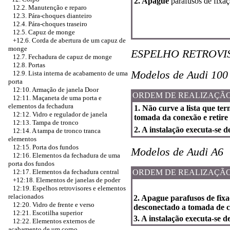
2. Apague
parafusos de fixaç
12.2. Manutenção e reparo
12.3. Pára-choques dianteiro
12.4. Pára-choques traseiro
12.5. Capuz de monge
+12.6. Corda de abertura de um capuz de
monge
ESPELHO RETROVI
12.7. Fechadura de capuz de monge
12.8. Portas
Modelos de Audi 100
12.9. Lista interna de acabamento de uma
porta
12:10. Armação de janela Door
ORDEM DE REALIZAÇÃ
12:11. Maçaneta de uma porta e
elementos da fechadura
1. Não curve a lista que te
12:12. Vidro e regulador de janela
tomada da conexão e retire
12:13. Tampa de tronco
2. A instalação executa-se 
12:14. A tampa de tronco tranca
elementos
12:15. Porta dos fundos
Modelos de Audi A6
12:16. Elementos da fechadura de uma
porta dos fundos
ORDEM DE REALIZAÇÃ
12:17. Elementos da fechadura central
+12:18. Elementos de janelas de poder
12:19. Espelhos retrovisores e elementos
relacionados
2. Apague parafusos de fixa
12:20. Vidro de frente e verso
desconectado a tomada de 
12:21. Escotilha superior
3. A instalação executa-se 
12:22. Elementos externos de
acabamento de um corpo