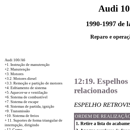
Audi 1
1990-1997 de 
Reparo e operaç
Audi 100/A6
+1. Instrução de manutenção
+2. Manutenção
+3. Motores
+3.2. Motores diesel
12:19. Espelhos 
+3.3. Remoção e partição de motores
+4.
Esfriamento de sistema
relacionados
+5. Aquecer-se e ventilação
+6. Sistema de combustível
+7. Sistema de escape
ESPELHO RETROVI
+8. Sistemas de partida, ignição
+9. Transmissão
+10. Sistema de freios
ORDEM DE REALIZAÇÃ
+
11. Suportes de forma triangular de
1. Retire a lista do acabam
interrupção, dirigindo
-
12. Corpo