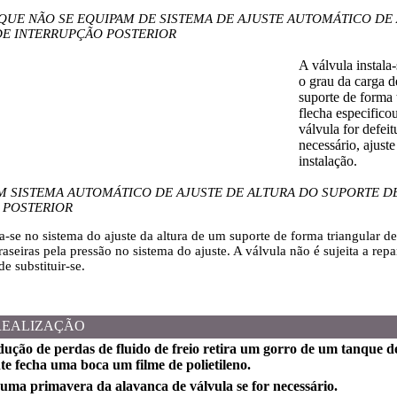
QUE NÃO SE EQUIPAM DE SISTEMA DE AJUSTE AUTOMÁTICO DE
DE INTERRUPÇÃO POSTERIOR
A válvula instala
o grau da carga d
suporte de forma t
flecha especifico
válvula for defeit
necessário, ajust
instalação.
 SISTEMA AUTOMÁTICO DE AJUSTE DE ALTURA DO SUPORTE D
 POSTERIOR
a-se no sistema do ajuste da altura de um suporte de forma triangular de
raseiras pela pressão no sistema do ajuste. A válvula não é sujeita a repa
de substituir-se.
REALIZAÇÃO
dução de perdas de fluido de freio retira um gorro de um tanque de 
e fecha uma boca um filme de polietileno.
 uma primavera da alavanca de válvula se for necessário.