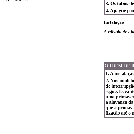
3. Os tubos d
4. Apague
pino
Instalação
A válvula de aj
ORDEM DE 
1. A instalaçã
2. Nos modelo
de interrupçã
segue. Levant
uma primavera
a alavanca da
que a primave
fixação até o