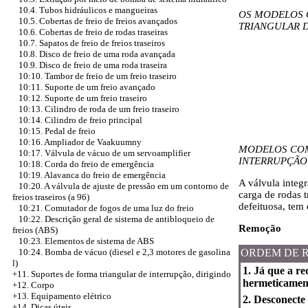
10.4. Tubos hidráulicos e mangueiras
OS MODELOS 
10.5. Cobertas de freio de freios avançados
TRIANGULAR 
10.6. Cobertas de freio de rodas traseiras
10.7. Sapatos de freio de freios traseiros
10.8. Disco de freio de uma roda avançada
10.9. Disco de freio de uma roda traseira
10:10. Tambor de freio de um freio traseiro
10:11. Suporte de um freio avançado
10:12. Suporte de um freio traseiro
10:13. Cilindro de roda de um freio traseiro
10:14. Cilindro de freio principal
10:15. Pedal de freio
10:16. Ampliador de Vaakuumny
MODELOS COM
10:17. Válvula de vácuo de um servoamplifier
INTERRUPÇÃO
10:18. Corda do freio de emergência
10:19. Alavanca do freio de emergência
A válvula integr
10:20. A válvula de ajuste de pressão em um contorno de
carga de rodas t
freios traseiros (a 96)
defeituosa, tem 
10:21. Comutador de fogos de uma luz do freio
10:22. Descrição geral de sistema de antibloqueio de
Remoção
freios (ABS)
10:23. Elementos de sistema de ABS
ORDEM DE 
10:24. Bomba de vácuo (diesel e 2,3 motores de gasolina
l)
1. Já que a re
+11. Suportes de forma triangular de interrupção, dirigindo
hermeticament
+12. Corpo
+13. Equipamento elétrico
2. Desconecte
+14. Dicas úteis