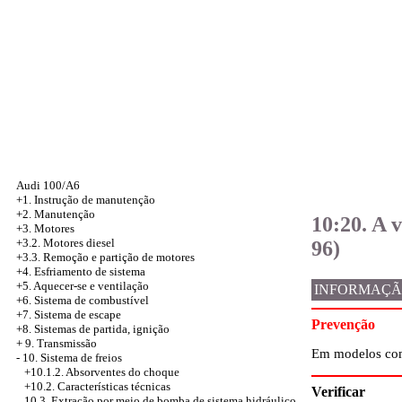
Audi 100/A6
+1. Instrução de manutenção
+2. Manutenção
10:20. A 
+3. Motores
+3.2. Motores diesel
96)
+3.3. Remoção e partição de motores
+4.
Esfriamento de sistema
+5. Aquecer-se e ventilação
INFORMAÇÃ
+6. Sistema de combustível
+7. Sistema de escape
Prevenção
+8. Sistemas de partida, ignição
+
9. Transmissão
Em modelos com
-
10. Sistema de freios
+10.1.2. Absorventes do choque
+10.2. Características técnicas
Verificar
10.3. Extração por meio de bomba de sistema hidráulico