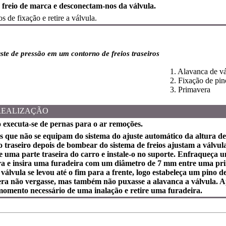
e freio de marca e desconectam-nos da válvula.
s de fixação e retire a válvula.
uste de pressão em um contorno de freios traseiros
1. Alavanca de v
2. Fixação de pi
3. Primavera
REALIZAÇÃO
o executa-se de pernas para o ar remoções.
s que não se equipam do sistema do ajuste automático da altura d
o traseiro depois de bombear do sistema de freios ajustam a válvul
e uma parte traseira do carro e instale-o no suporte. Enfraqueça 
 e insira uma furadeira com um diâmetro de 7 mm entre uma prim
 válvula se levou até o fim para a frente, logo estabeleça um pino
ra não vergasse, mas também não puxasse a alavanca a válvula. 
 momento necessário de uma inalação e retire uma furadeira.