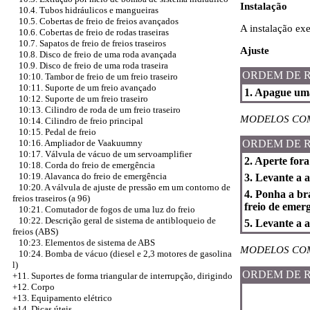
Instalação
10.4. Tubos hidráulicos e mangueiras
10.5. Cobertas de freio de freios avançados
A instalação ex
10.6. Cobertas de freio de rodas traseiras
10.7. Sapatos de freio de freios traseiros
Ajuste
10.8. Disco de freio de uma roda avançada
10.9. Disco de freio de uma roda traseira
ORDEM DE 
10:10. Tambor de freio de um freio traseiro
10:11. Suporte de um freio avançado
1. Apague uma
10:12. Suporte de um freio traseiro
10:13. Cilindro de roda de um freio traseiro
MODELOS COM
10:14. Cilindro de freio principal
10:15. Pedal de freio
ORDEM DE 
10:16. Ampliador de Vaakuumny
10:17. Válvula de vácuo de um servoamplifier
2. Aperte fora
10:18. Corda do freio de emergência
10:19. Alavanca do freio de emergência
3. Levante a a
10:20. A válvula de ajuste de pressão em um contorno de
4. Ponha a br
freios traseiros (a 96)
freio de emerg
10:21. Comutador de fogos de uma luz do freio
10:22. Descrição geral de sistema de antibloqueio de
5. Levante a a
freios (ABS)
10:23. Elementos de sistema de ABS
MODELOS COM
10:24. Bomba de vácuo (diesel e 2,3 motores de gasolina
l)
ORDEM DE 
+11. Suportes de forma triangular de interrupção, dirigindo
+12. Corpo
+13. Equipamento elétrico
+14. Dicas úteis