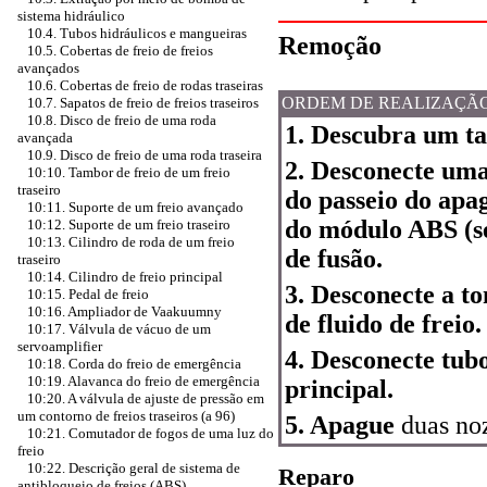
sistema hidráulico
10.4. Tubos hidráulicos e mangueiras
Remoção
10.5. Cobertas de freio de freios
avançados
10.6. Cobertas de freio de rodas traseiras
ORDEM DE REALIZAÇÃ
10.7. Sapatos de freio de freios traseiros
10.8. Disco de freio de uma roda
1. Descubra um tan
avançada
10.9. Disco de freio de uma roda traseira
2. Desconecte uma
10:10. Tambor de freio de um freio
traseiro
do passeio do ap
10:11. Suporte de um freio avançado
do módulo ABS (se 
10:12. Suporte de um freio traseiro
10:13. Cilindro de roda de um freio
de fusão.
traseiro
10:14. Cilindro de freio principal
3. Desconecte a t
10:15. Pedal de freio
10:16. Ampliador de Vaakuumny
de fluido de freio.
10:17. Válvula de vácuo de um
servoamplifier
4. Desconecte tubo
10:18. Corda do freio de emergência
10:19. Alavanca do freio de emergência
principal.
10:20. A válvula de ajuste de pressão em
um contorno de freios traseiros (a 96)
5. Apague
duas noz
10:21. Comutador de fogos de uma luz do
freio
10:22. Descrição geral de sistema de
Reparo
antibloqueio de freios (ABS)