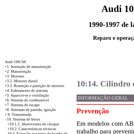
Audi 1
1990-1997 de 
Reparo e operaç
Audi 100/A6
+1. Instrução de manutenção
+2. Manutenção
+3. Motores
+3.2. Motores diesel
10:14. Cilindro 
+3.3. Remoção e partição de motores
+4.
Esfriamento de sistema
+5. Aquecer-se e ventilação
INFORMAÇÃO GERAL
+6. Sistema de combustível
+7. Sistema de escape
Prevenção
+8. Sistemas de partida, ignição
+
9. Transmissão
-
10. Sistema de freios
Em modelos com ABS
+10.1.2. Absorventes do choque
+10.2. Características técnicas
trabalho para preven
10.3. Extração por meio de bomba de