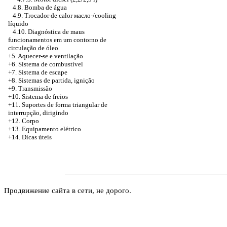
4.8. Bomba de água
4.9. Trocador de calor масло-/cooling
líquido
4.10. Diagnóstica de maus
funcionamentos em um contorno de
circulação de óleo
+5. Aquecer-se e ventilação
+6. Sistema de combustível
+7. Sistema de escape
+8. Sistemas de partida, ignição
+9. Transmissão
+10. Sistema de freios
+11. Suportes de forma triangular de
interrupção, dirigindo
+12. Corpo
+13. Equipamento elétrico
+14. Dicas úteis
Продвижение сайта в сети, не дорого.