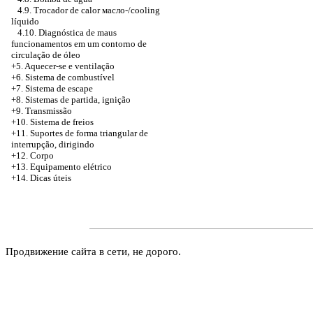
4.9. Trocador de calor масло-/cooling
líquido
4.10. Diagnóstica de maus
funcionamentos em um contorno de
circulação de óleo
+5. Aquecer-se e ventilação
+6. Sistema de combustível
+7. Sistema de escape
+8. Sistemas de partida, ignição
+9. Transmissão
+10. Sistema de freios
+11. Suportes de forma triangular de
interrupção, dirigindo
+12. Corpo
+13. Equipamento elétrico
+14. Dicas úteis
Продвижение сайта в сети, не дорого.