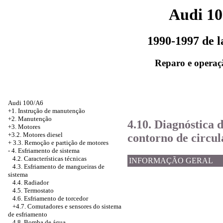
Audi 1
1990-1997 de 
Reparo e operaç
Audi 100/A6
+1. Instrução de manutenção
+2. Manutenção
4.10. Diagnóstica
+3. Motores
+3.2. Motores diesel
contorno de circul
+
3.3. Remoção e partição de motores
-
4. Esfriamento de sistema
4.2. Características técnicas
INFORMAÇÃO GERAL
4.3. Esfriamento de mangueiras de
sistema
4.4. Radiador
4.5. Termostato
4.6. Esfriamento de torcedor
+4.7.
Comutadores e sensores do sistema
de esfriamento
4.8. Bomba de água