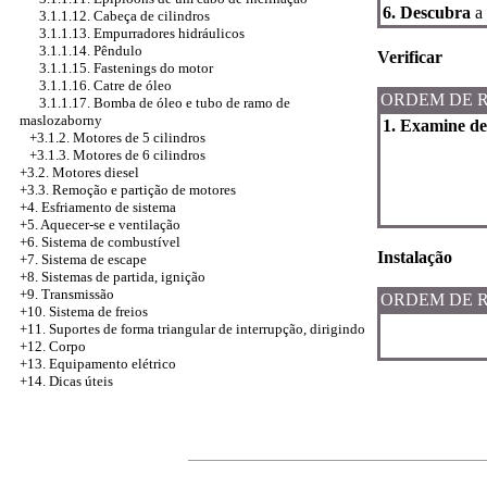
6. Descubra
a
3.1.1.12. Cabeça de cilindros
3.1.1.13. Empurradores hidráulicos
3.1.1.14. Pêndulo
Verificar
3.1.1.15. Fastenings do motor
3.1.1.16. Catre de óleo
ORDEM DE 
3.1.1.17. Bomba de óleo e tubo de ramo de
maslozaborny
1. Examine de
+3.1.2. Motores de 5 cilindros
+3.1.3. Motores de 6 cilindros
+3.2. Motores diesel
+3.3. Remoção e partição de motores
+4.
Esfriamento de sistema
+5. Aquecer-se e ventilação
+6. Sistema de combustível
Instalação
+7. Sistema de escape
+8. Sistemas de partida, ignição
+9. Transmissão
ORDEM DE 
+10. Sistema de freios
+11. Suportes de forma triangular de interrupção, dirigindo
+12. Corpo
+13. Equipamento elétrico
+14. Dicas úteis