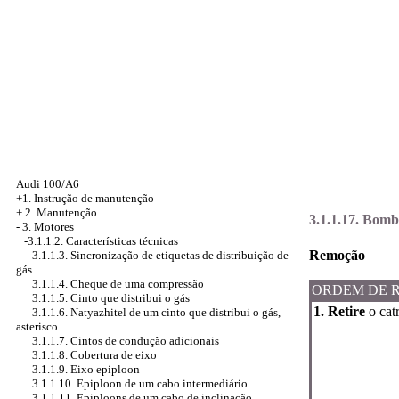
Audi 100/A6
+1. Instrução de manutenção
+
2. Manutenção
3.1.1.17. Bomb
-
3. Motores
-3.1.1.2. Características técnicas
Remoção
3.1.1.3. Sincronização de etiquetas de distribuição de
gás
3.1.1.4. Cheque de uma compressão
ORDEM DE 
3.1.1.5. Cinto que distribui o gás
1. Retire
o catr
3.1.1.6. Natyazhitel de um cinto que distribui o gás,
asterisco
3.1.1.7. Cintos de condução adicionais
3.1.1.8. Cobertura de eixo
3.1.1.9. Eixo epiploon
3.1.1.10. Epiploon de um cabo intermediário
3.1.1.11. Epiploons de um cabo de inclinação